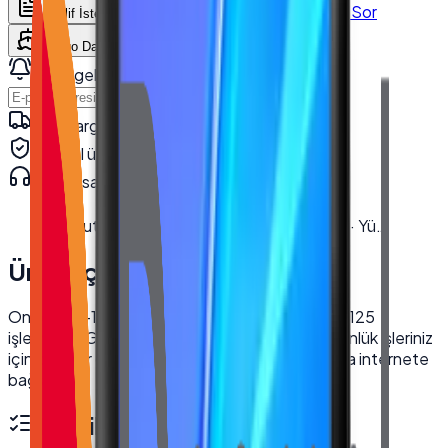
WhatsApp'tan Sor
Teklif İste
Karşılaştır
Kargo Dahil Fiyat Hesapla
Stok gelince haber ver
Haber Ver
Hızlı kargo · kurumsal teslimat
Orijinal ürün · garanti
Kurumsal teknik destek
· 0850 550 15 15
Kutu Ölçüleri
:
En 22.5 cm · Boy 62 cm · Yü…
Ürün Açıklaması
Onega TX-1700NT 17 inç All in One PC, Intel J4125
işlemcisi, 8GB DDR4 RAM ve 128GB SSD ile günlük işleriniz
için ideal bir çözüm sunar. Dahili Wi-Fi ile kolayca internete
bağlanın.
Teknik Özellikler