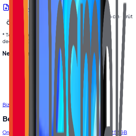
Ürün Föyü (PDF)
Kutu
En 22.5 cm · Boy 62 cm · Yükseklik 46 cm · Brüt
Ölçüleri
Ağırlık 6.9 kg
* Teknik özellikler üretici kaynaklıdır; modele göre
değişebilir. Detaylı bilgi için bize ulaşın.
Neden
Desmak
?
Orijinal, garantili ürün
Hızlı ve güvenli kargo
Satış öncesi/sonrası teknik destek
Kurumsal fatura · bayi fiyatları
Bize Ulaşın
Benzer Ürünler
Onega E-2380 23.8'' All in One PC I5 4460 8GB 256GB