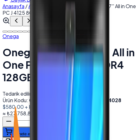
Anasayfa
/
All in One PC
/
Onega TX-1700NT 17'' All in One
PC J 4125 8GB DDR4 128GB SSD Wi-Fi
Onega
Onega TX-1700NT 17'' All in
One PC J 4125 8GB DDR4
128GB SSD Wi-Fi
Tedarik edilir
Ürün Kodu:
001541
Barkod (EAN):
8682520414028
$580.00
+ KDV
≈
₺27.758,80
+ KDV
(%
20
)
Sepete ekle