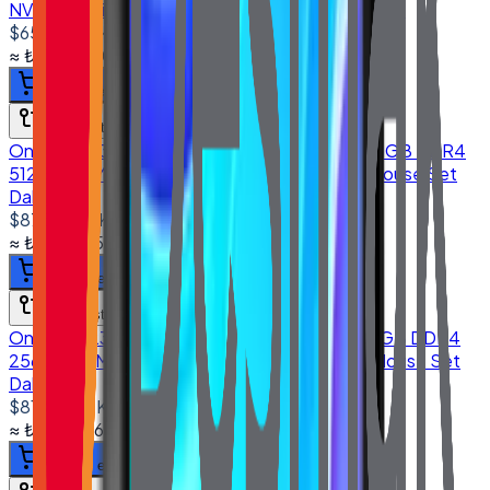
NVMe Wi-Fi & Camera (Klavye & Mouse Set Dahil)
$650.00
+ KDV
≈
₺31.109,00
+ KDV
(%
20
)
Sepete ekle
Karşılaştır
Onega E-2380 23.8'' All in One PC I5 8250U 16GB DDR4
512GB NVMe SSD Wi-Fi & Camera (Klavye & Mouse Set
Dahil)
$875.00
+ KDV
≈
₺41.877,50
+ KDV
(%
20
)
Sepete ekle
Karşılaştır
Onega E-2380 23.8'' All in One PC I5 8250U 8GB DDR4
256GB NVMe SSD Wi-Fi & Camera (Klavye & Mouse Set
Dahil)
$810.00
+ KDV
≈
₺38.766,60
+ KDV
(%
20
)
Sepete ekle