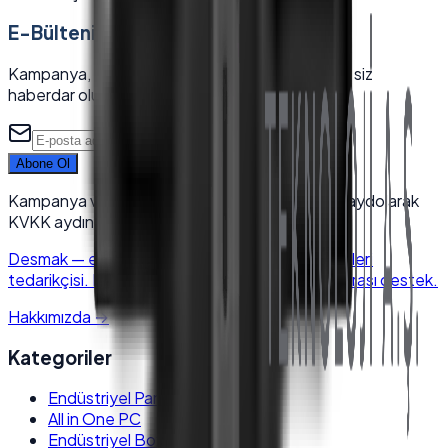
E-Bültenimize Katılın
Kampanya, yeni ürün ve sektörel içeriklerden ilk siz
haberdar olun.
Abone Ol
Kampanya ve yeni ürünlerden haberdar olun. Kaydolarak
KVKK aydınlatma metnini kabul edersiniz.
Desmak
—
endüstriyel elektronik & POS sistemleri
tedarikçisi. Kurumsal kalite, hızlı kargo, satış sonrası destek.
Hakkımızda
→
Kategoriler
Endüstriyel Panel PC
All in One PC
Endüstriyel Box PC