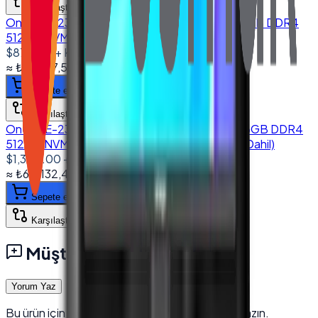
Karşılaştır
Onega E-2380 23.8'' All in One PC I5 8250U 8GB DDR4
512GB NVMe SSD Wi-Fi & Camera
$875.00
+ KDV
≈
₺41.877,50
+ KDV
(%
20
)
Sepete ekle
Karşılaştır
Onega E-2380 23.8'' All in One PC I7 10710U 16GB DDR4
512GB NVMe SSD Wi-Fi (Klavye & Mouse Set Dahil)
$1,340.00
+ KDV
≈
₺64.132,40
+ KDV
(%
20
)
Sepete ekle
Karşılaştır
Müşteri Yorumları
Yorum Yaz
Bu ürün için henüz yorum yok — ilk yorumu siz yazın.