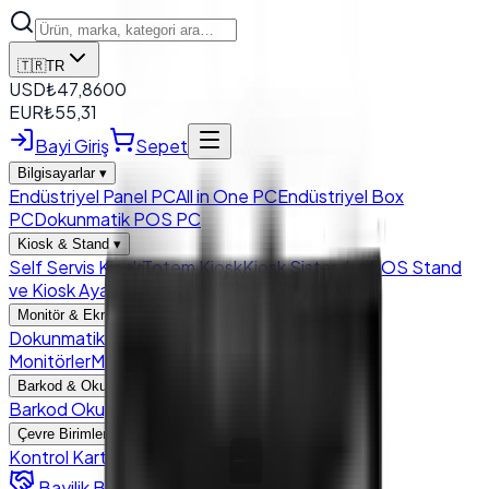
🇹🇷
TR
USD
₺
47,8600
EUR
₺
55,31
Bayi Giriş
Sepet
Bilgisayarlar
▾
Endüstriyel Panel PC
All in One PC
Endüstriyel Box
PC
Dokunmatik POS PC
Kiosk & Stand
▾
Self Servis Kiosk
Totem Kiosk
Kiosk Sistemleri
POS Stand
ve Kiosk Ayakları
Monitör & Ekran
▾
Dokunmatik Monitör
LCD Panel
Endustriyel
Monitörler
Müşteri Ekranları
Barkod & Okuyucu
▾
Barkod Okuyucu
Modül Barkod Okuyucu
Çevre Birimleri
▾
Kontrol Kartları
Yazıcı
Para Çekmecesi
Bayilik Başvurusu