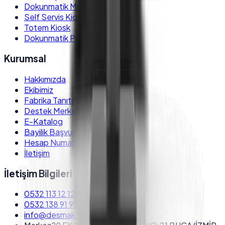
Dokunmatik Monitör
Self Servis Kiosk
Totem Kiosk
Dokunmatik POS PC
Kurumsal
Hakkımızda
Ekibimiz
Fabrika Tanıtım
Destek Merkezi
E-Katalog
Bayilik Başvurusu
Hesap Numaraları
İletişim
İletişim Bilgileri
0532 113 12 12
Satış Destek
0532 138 91 91
Teknik Destek
info@desmak.com.tr