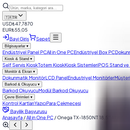
🇹🇷
TR
USD
₺
47,7870
EUR
₺
55,05
Bayi Giriş
Sepet
Bilgisayarlar
▾
Endüstriyel Panel PC
All in One PC
Endüstriyel Box PC
Dokun
Kiosk & Stand
▾
Self Servis Kiosk
Totem Kiosk
Kiosk Sistemleri
POS Stand ve K
Monitör & Ekran
▾
Dokunmatik Monitör
LCD Panel
Endustriyel Monitörler
Müşteri
Barkod & Okuyucu
▾
Barkod Okuyucu
Modül Barkod Okuyucu
Çevre Birimleri
▾
Kontrol Kartları
Yazıcı
Para Çekmecesi
Bayilik Başvurusu
Anasayfa
/
All in One PC
/
Onega TX-1850NT 18.5'' All in 