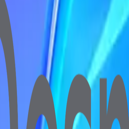
56GB NVMe SSD ile günlük işlemleriniz için idealdir. 18.5 inç e
t Ağırlık 6.7 kg
etaylı bilgi için bize ulaşın.