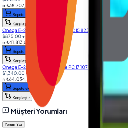
≈
₺38.707,47
+ KDV
(%
20
)
Sepete ekle
Karşılaştır
Onega E-2380 23.8'' All in One PC I5 8250U 8GB DDR4 5
$875.00
+ KDV
≈
₺41.813,63
+ KDV
(%
20
)
Sepete ekle
Karşılaştır
Onega E-2380 23.8'' All in One PC I7 10710U 16GB DDR4 5
$1,340.00
+ KDV
≈
₺64.034,58
+ KDV
(%
20
)
Sepete ekle
Karşılaştır
Müşteri Yorumları
Yorum Yaz