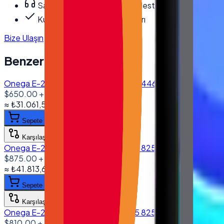
Satış öncesi/sonrası teknik destek
Kurumsal fatura · bayi fiyatları
Bize Ulaşın
Benzer Ürünler
Onega E-2380 23.8'' All in One PC I5 4460 8GB 256GB NVM
$650.00
+ KDV
≈
₺31.061,55
+ KDV
(%
20
)
Sepete ekle
Karşılaştır
Onega E-2380 23.8'' All in One PC I5 8250U 16GB DDR4 5
$875.00
+ KDV
≈
₺41.813,63
+ KDV
(%
20
)
Sepete ekle
Karşılaştır
Onega E-2380 23.8'' All in One PC I5 8250U 8GB DDR4 25
$810.00
+ KDV