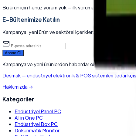
Bu ürün için henüz yorum yok — ilk yorumu siz yazın.
E-Bültenimize Katılın
Kampanya, yeni ürün ve sektörel içeriklerden ilk siz haberdar 
Abone Ol
Kampanya ve yeni ürünlerden haberdar olun. Kaydolarak KVK
Desmak
—
endüstriyel elektronik & POS sistemleri tedarikçisi.
Hakkımızda
→
Kategoriler
Endüstriyel Panel PC
All in One PC
Endüstriyel Box PC
Dokunmatik Monitör