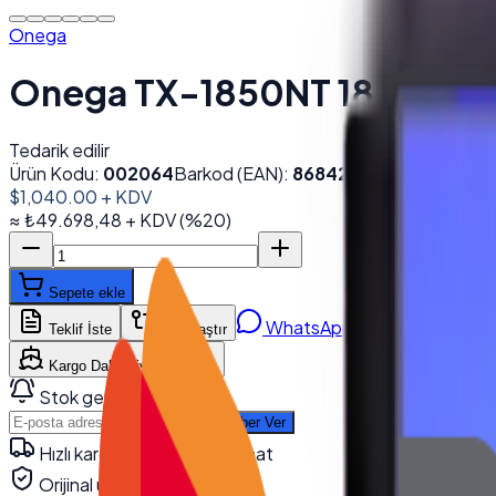
Onega
Onega TX-1850NT 18.5'' All
Tedarik edilir
Ürün Kodu:
002064
Barkod (EAN):
8684278853159
$1,040.00
+ KDV
≈
₺49.698,48
+ KDV
(%
20
)
Sepete ekle
WhatsApp'tan Sor
Teklif İste
Karşılaştır
Kargo Dahil Fiyat Hesapla
Stok gelince haber ver
Haber Ver
Hızlı kargo · kurumsal teslimat
Orijinal ürün · garanti