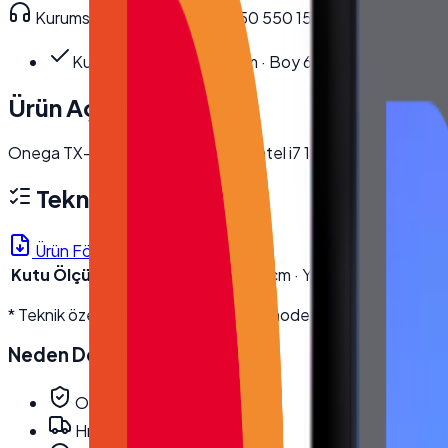
Kurumsal teknik destek
· 0850 550 15 15
Kutu Ölçüleri
:
En 22.5 cm · Boy 62 cm · Yü…
Ürün Açıklaması
Onega TX-1850NT All in One PC, Intel i7 10. Nesil işlemci ve 2
Teknik Özellikler
Ürün Föyü (PDF)
Kutu Ölçüleri
En 22.5 cm · Boy 62 cm · Yükseklik 46 cm · Brü
* Teknik özellikler üretici kaynaklıdır; modele göre değişebilir. D
Neden
Desmak
?
Orijinal, garantili ürün
Hızlı ve güvenli kargo