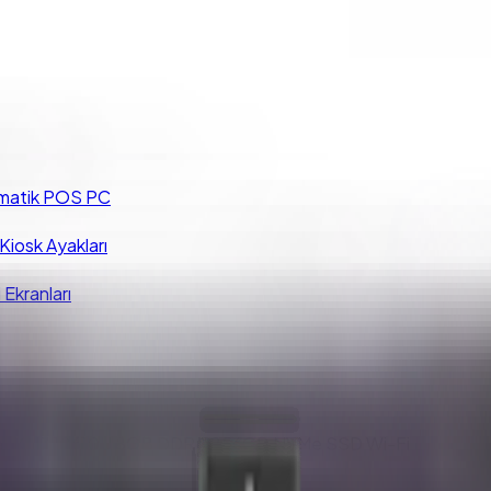
matik POS PC
iosk Ayakları
 Ekranları
One PC I7 10610U 8GB DDR4 256GB NVMe SSD Wi-Fi