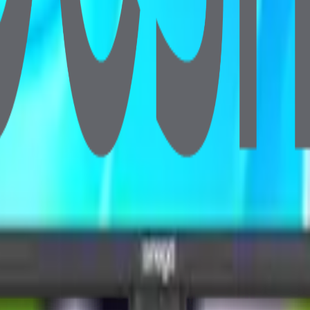
12GB NVMe SSD Wi-Fi & Camera
12GB NVMe SSD Wi-Fi (Klavye & Mouse Set Dahil)