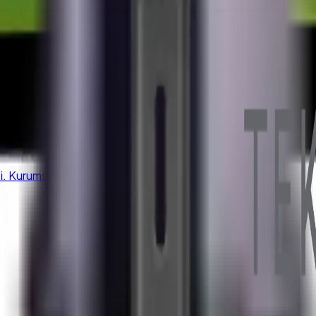
olun.
K aydınlatma metnini kabul edersiniz.
 Kurumsal kalite, hızlı kargo, satış sonrası destek.