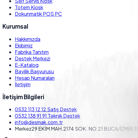
Self Servis Kiosk
Totem Kiosk
Dokunmatik POS PC
Kurumsal
Hakkımızda
Ekibimiz
Fabrika Tanıtım
Destek Merkezi
E-Katalog
Bayilik Başvurusu
Hesap Numaraları
İletişim
İletişim Bilgileri
0532 113 12 12
Satış Destek
0532 138 91 91
Teknik Destek
info@desmak.com.tr
Merkez
29 EKİM MAH.2174 SOK. NO:21 BUCA/İZMİR 3