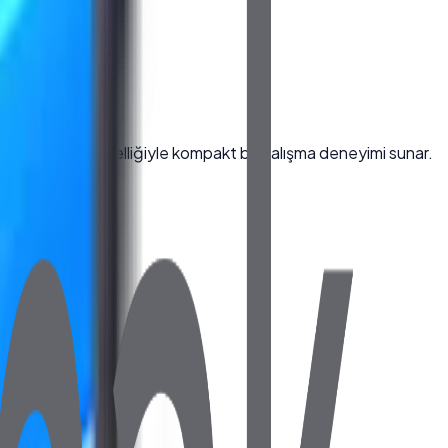
kranı ve Wi-Fi özelliğiyle kompakt bir çalışma deneyimi sunar.