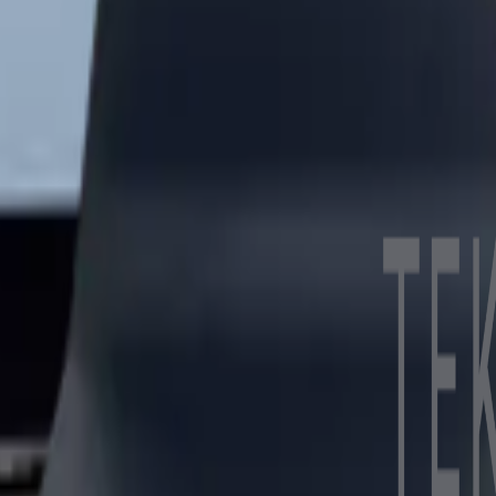
olun.
K aydınlatma metnini kabul edersiniz.
 Kurumsal kalite, hızlı kargo, satış sonrası destek.