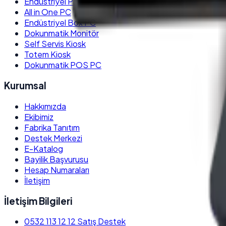
Endüstriyel Panel PC
All in One PC
Endüstriyel Box PC
Dokunmatik Monitör
Self Servis Kiosk
Totem Kiosk
Dokunmatik POS PC
Kurumsal
Hakkımızda
Ekibimiz
Fabrika Tanıtım
Destek Merkezi
E-Katalog
Bayilik Başvurusu
Hesap Numaraları
İletişim
İletişim Bilgileri
0532 113 12 12
Satış Destek