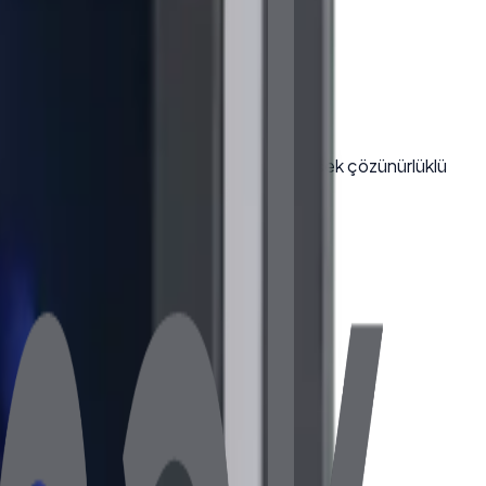
leri sayesinde geniş uyumluluk sunar. Yüksek çözünürlüklü