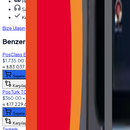
Hızlı ve güvenli kargo
Satış öncesi/sonrası teknik destek
Kurumsal fatura · bayi fiyatları
Bize Ulaşın
Benzer Ürünler
PosClass EA-1160 11.6'' USB Dokunmatik Monitör 1920*108
$1,735.00
+ KDV
≈
₺83.037,10
+ KDV
(%
20
)
Sepete ekle
Karşılaştır
PosTürk TCH-2150M 21.5'' Dokunmatik Monitör VGA HDMI 
$360.00
+ KDV
≈
₺17.229,60
+ KDV
(%
20
)
Sepete ekle
Karşılaştır
Tedarik