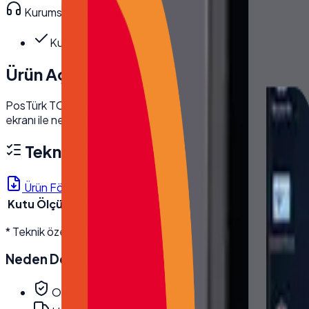
Kurumsal teknik destek
· 0850 550 15 15
Kutu Ölçüleri
:
En 22.5 cm · Boy 62 cm · Yü…
Ürün Açıklaması
PosTürk TCH-1850M 18.5 inç Full HD dokunmatik monitör ile iş
ekranı ile net ve etkileşimli bir kullanım deneyimi yaşayın.
Teknik Özellikler
Ürün Föyü (PDF)
Kutu Ölçüleri
En 22.5 cm · Boy 62 cm · Yükseklik 46 cm
* Teknik özellikler üretici kaynaklıdır; modele göre değişebilir. D
Neden
Desmak
?
Orijinal, garantili ürün