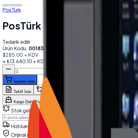
PosTürk
PosTürk TCH-1850M 18.5'' 
Tedarik edilir
Ürün Kodu:
001833
Barkod (EAN):
8684278851728
$285.00
+ KDV
≈
₺13.640,10
+ KDV
(%
20
)
Sepete ekle
WhatsApp'tan Sor
Teklif İste
Karşılaştır
Kargo Dahil Fiyat Hesapla
Stok gelince haber ver
Haber Ver
Hızlı kargo · kurumsal teslimat
Orijinal ürün · garanti