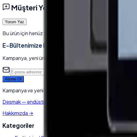
Müşteri Yorumları
Yorum Yaz
Bu ürün için henüz yorum yok — ilk yorumu siz yazın.
E-Bültenimize Katılın
Kampanya, yeni ürün ve sektörel içeriklerden ilk siz haberdar 
Abone Ol
Kampanya ve yeni ürünlerden haberdar olun. Kaydolarak KVK
Desmak
—
endüstriyel elektronik & POS sistemleri tedarikçisi.
Hakkımızda
→
Kategoriler