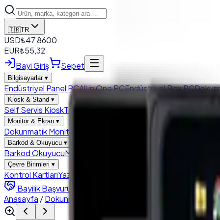
🇹🇷
TR
USD
₺
47,8600
EUR
₺
55,32
Bayi Giriş
Sepet
Bilgisayarlar
▾
Endüstriyel Panel PC
All in One PC
Endüstriyel Box PC
Dokun
Kiosk & Stand
▾
Self Servis Kiosk
Totem Kiosk
Kiosk Sistemleri
POS Stand ve K
Monitör & Ekran
▾
Dokunmatik Monitör
LCD Panel
Endustriyel Monitörler
Müşteri
Barkod & Okuyucu
▾
Barkod Okuyucu
Modül Barkod Okuyucu
Çevre Birimleri
▾
Kontrol Kartları
Yazıcı
Para Çekmecesi
Bayilik Başvurusu
Anasayfa
/
Dokunmatik Monitör
/
PosTürk TCH-1850M 18.5'