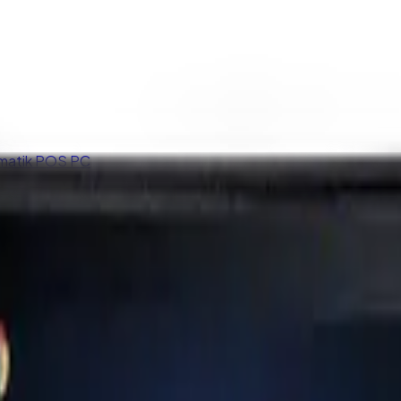
matik POS PC
iosk Ayakları
 Ekranları
' Dokunmatik Monitör VGA HDMI DVI 1920*1080 FHD