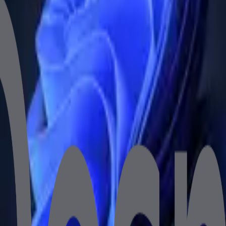
 süreçlerinizi hızlandırın. VGA, HDMI ve DVI bağlantı seçenek
etaylı bilgi için bize ulaşın.