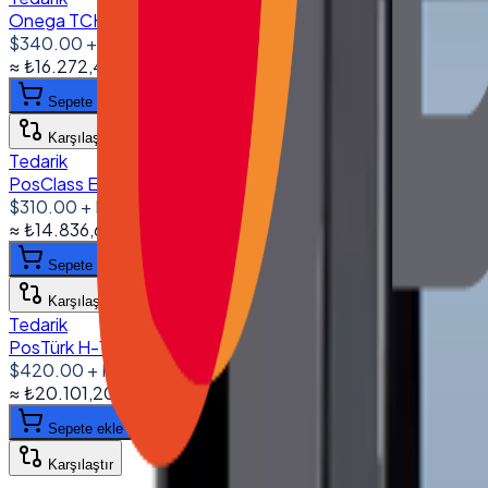
Onega TCH-1500M 15'' Dokunmatik Monitör VGA HDMI DVI
$340.00
+ KDV
≈
₺16.272,40
+ KDV
(%
20
)
Sepete ekle
Karşılaştır
Tedarik
PosClass E-1160 11.6'' USB Dokunmatik Monitör 1920*1080
$310.00
+ KDV
≈
₺14.836,60
+ KDV
(%
20
)
Sepete ekle
Karşılaştır
Tedarik
PosTürk H-1330 13.3'' Dokunmatik Monitör VGA HDMI DVI
$420.00
+ KDV
≈
₺20.101,20
+ KDV
(%
20
)
Sepete ekle
Karşılaştır