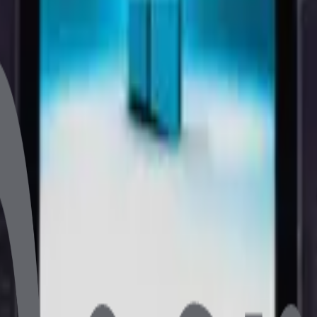
7 işlemcisiyle işletmenizin verimliliğini artırır. 16GB RAM ve
dokunmatik POS bilgisayarıdır.