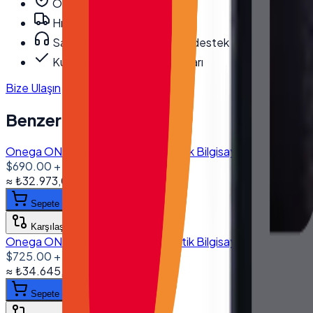
Orijinal, garantili ürün
Hızlı ve güvenli kargo
Satış öncesi/sonrası teknik destek
Kurumsal fatura · bayi fiyatları
Bize Ulaşın
Benzer Ürünler
Onega ONG-1560 15.6'' Dokunmatik Bilgisayar I5 4200U 8G
$690.00
+ KDV
≈
₺32.973,03
+ KDV
(%
20
)
Sepete ekle
Karşılaştır
Onega ONG-1560 15.6'' Dokunmatik Bilgisayar I5 6200U
$725.00
+ KDV
≈
₺34.645,58
+ KDV
(%
20
)
Sepete ekle