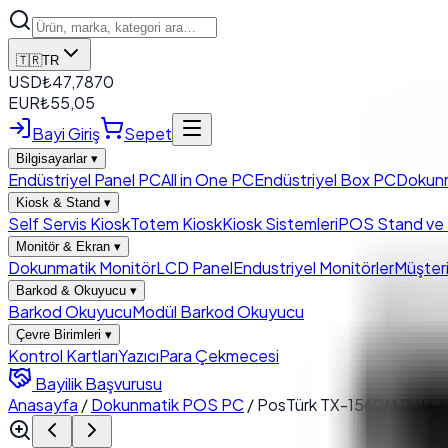
🇹🇷
TR
USD
₺
47,7870
EUR
₺
55,05
Bayi Giriş
Sepet
Bilgisayarlar
▾
Endüstriyel Panel PC
All in One PC
Endüstriyel Box PC
Dokun
Kiosk & Stand
▾
Self Servis Kiosk
Totem Kiosk
Kiosk Sistemleri
POS Stand ve K
Monitör & Ekran
▾
Dokunmatik Monitör
LCD Panel
Endustriyel Monitörler
Müşteri
Barkod & Okuyucu
▾
Barkod Okuyucu
Modül Barkod Okuyucu
Çevre Birimleri
▾
Kontrol Kartları
Yazıcı
Para Çekmecesi
Bayilik Başvurusu
Anasayfa
/
Dokunmatik POS PC
/
PosTürk TX-1560M Dokun