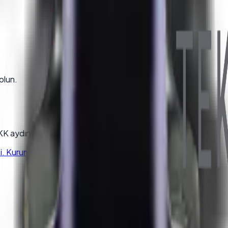
olun.
K aydınlatma metnini kabul edersiniz.
 Kurumsal kalite, hızlı kargo, satış sonrası destek.