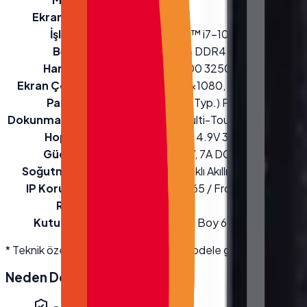
Ekran Boyutu
15.6''
İşlemci
Intel® Core™ i7-10710U 12M Cach
Bellek
Yageo 8GB DDR4 Ram
Hard Disk
256 GB 3600 3250 M.2 PCIE NV
Ekran Çözünürlüğü
1920(RGB)×1080, FHD Çözünürlük 
Parlaklık
250 cd/m² (Typ.) Parlaklık
Dokunmatik Ekran Tipi
10 Nokta Multi-Touch (Projected C
Hoparlör
2 x Hoparlör 4.9V 3W (Max 5W)
Güç Girişi
Adaptör 12V, 7A DC
Soğutma Sistemi
Sıcaklık Odaklı Akıllı Fan Kontroll
IP Koruma Sınıfı
Ön Panel IP65 / Front IP65
Renk
Siyah
Kutu Ölçüleri
En 22.5 cm · Boy 62 cm · Yükseklik 4
* Teknik özellikler üretici kaynaklıdır; modele göre değişebilir. D
Neden
Desmak
?