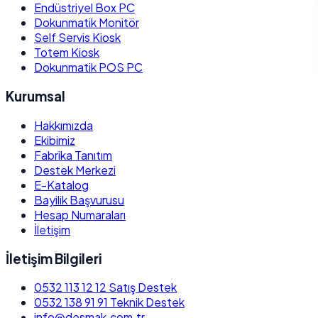
Endüstriyel Box PC
Dokunmatik Monitör
Self Servis Kiosk
Totem Kiosk
Dokunmatik POS PC
Kurumsal
Hakkımızda
Ekibimiz
Fabrika Tanıtım
Destek Merkezi
E-Katalog
Bayilik Başvurusu
Hesap Numaraları
İletişim
İletişim Bilgileri
0532 113 12 12
Satış Destek
0532 138 91 91
Teknik Destek
info@desmak.com.tr