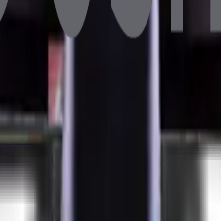
B DDR4 128GB SSD 10.1" Müşteri Ekranlı
6GB DDR4 256GB NVMe SSD 10.1" Müşteri Ekranlı
B 128GB SSD 10.1" Müşteri Ekranlı