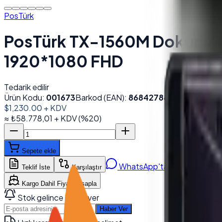
PosTürk
PosTürk TX-1560M Dokunmat
1920*1080 FHD
Tedarik edilir
Ürün Kodu:
001673
Barkod (EAN):
8684278850622
$1,230.00
+ KDV
≈
₺58.778,01
+ KDV
(%
20
)
Sepete ekle
WhatsApp'tan Sor
Teklif İste
Karşılaştır
Kargo Dahil Fiyat Hesapla
Stok gelince haber ver
Haber Ver