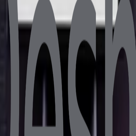
e, up to 4.70 GHz
Me SSD
/ Resolution
apacitive)
ü Aktif Soğutma (Havalandırmalı Kasa)
6 cm · Brüt Ağırlık 5.8 kg
etaylı bilgi için bize ulaşın.