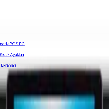
matik POS PC
iosk Ayakları
 Ekranları
matik POS PC 15.6'' i7 10710U 8 GB DDR4 256 GB NVMe SS