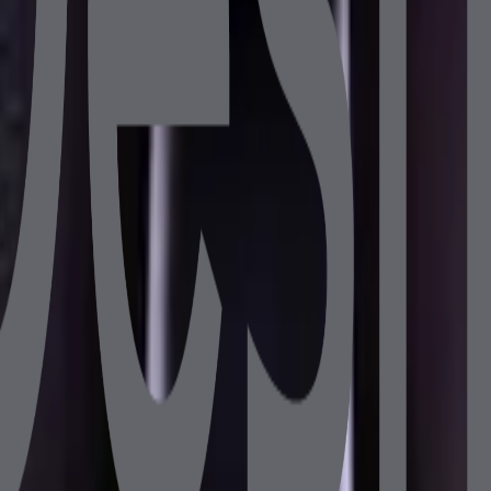
B 256GB SSD 10.1" Müşteri Ekranlı
 8GB DDR4 128GB SSD