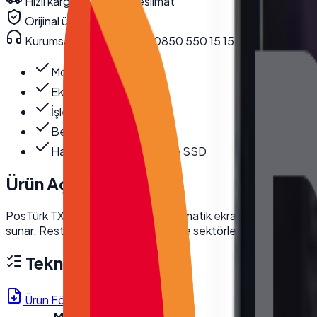
Hızlı kargo · kurumsal teslimat
Orijinal ürün · garanti
Kurumsal teknik destek
· 0850 550 15 15
Model
:
TX-1560M
Ekran Boyutu
:
15.6''
İşlemci
:
i7 10710U
Bellek
:
8 GB DDR4
Hard Disk
:
256 GB NVMe SSD
Ürün Açıklaması
PosTürk TX-1560M, 15.6 inç dokunmatik ekranı ve güçlü Intel i
sunar. Restoran, kafe ve perakende sektörleri için ideal bir 
Teknik Özellikler
Ürün Föyü (PDF)
Model
TX-1560M