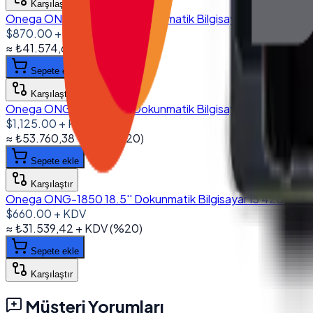
Karşılaştır
Onega ONG-1560 15.6'' Dokunmatik Bilgisayar I5 6200U 8G
$870.00
+ KDV
≈
₺41.574,69
+ KDV
(%
20
)
Sepete ekle
Karşılaştır
Onega ONG-1560 15.6'' Dokunmatik Bilgisayar I5 8250U 1
$1,125.00
+ KDV
≈
₺53.760,38
+ KDV
(%
20
)
Sepete ekle
Karşılaştır
Onega ONG-1850 18.5'' Dokunmatik Bilgisayar I5 4200U 8G
$660.00
+ KDV
≈
₺31.539,42
+ KDV
(%
20
)
Sepete ekle
Karşılaştır
Müşteri Yorumları