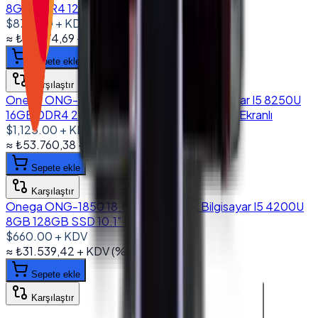
8GB DDR4 128GB SSD 10.1" Müşteri Ekranlı
$870.00
+ KDV
≈
₺41.574,69
+ KDV
(%
20
)
Sepete ekle
Karşılaştır
Onega ONG-1560 15.6'' Dokunmatik Bilgisayar I5 8250U
16GB DDR4 256GB NVMe SSD 10.1" Müşteri Ekranlı
$1,125.00
+ KDV
≈
₺53.760,38
+ KDV
(%
20
)
Sepete ekle
Karşılaştır
Onega ONG-1850 18.5'' Dokunmatik Bilgisayar I5 4200U
8GB 128GB SSD 10.1" Müşteri Ekranlı
$660.00
+ KDV
≈
₺31.539,42
+ KDV
(%
20
)
Sepete ekle
Karşılaştır