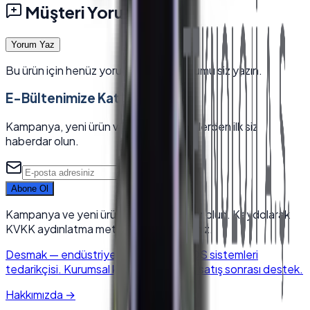
Müşteri Yorumları
Yorum Yaz
Bu ürün için henüz yorum yok — ilk yorumu siz yazın.
E-Bültenimize Katılın
Kampanya, yeni ürün ve sektörel içeriklerden ilk siz
haberdar olun.
Abone Ol
Kampanya ve yeni ürünlerden haberdar olun. Kaydolarak
KVKK aydınlatma metnini kabul edersiniz.
Desmak
—
endüstriyel elektronik & POS sistemleri
tedarikçisi. Kurumsal kalite, hızlı kargo, satış sonrası destek.
Hakkımızda
→