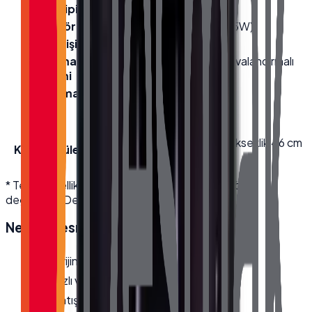
Ekran Tipi
Capacitive)
Hoparlör
2 x Hoparlör 4.9V 3W (Max 5W)
Güç Girişi
Adaptör 12V, 7A DC
Soğutma
Fan-Sız Pasif Soğutma (Havalandırmalı
Sistemi
Kasa)
IP Koruma
Ön Panel IP65 / Front IP65
Sınıfı
Renk
Siyah
En 22.5 cm · Boy 62 cm · Yükseklik 46 cm
Kutu Ölçüleri
· Brüt Ağırlık 5.8 kg
* Teknik özellikler üretici kaynaklıdır; modele göre
değişebilir. Detaylı bilgi için bize ulaşın.
Neden
Desmak
?
Orijinal, garantili ürün
Hızlı ve güvenli kargo
Satış öncesi/sonrası teknik destek