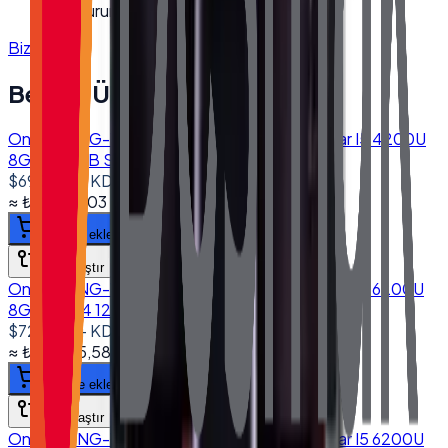
Kurumsal fatura · bayi fiyatları
Bize Ulaşın
Benzer Ürünler
Onega ONG-1560 15.6'' Dokunmatik Bilgisayar I5 4200U
8GB 256GB SSD 10.1" Müşteri Ekranlı
$690.00
+ KDV
≈
₺32.973,03
+ KDV
(%
20
)
Sepete ekle
Karşılaştır
Onega ONG-1560 15.6'' Dokunmatik Bilgisayar I5 6200U
8GB DDR4 128GB SSD
$725.00
+ KDV
≈
₺34.645,58
+ KDV
(%
20
)
Sepete ekle
Karşılaştır
Onega ONG-1560 15.6'' Dokunmatik Bilgisayar I5 6200U