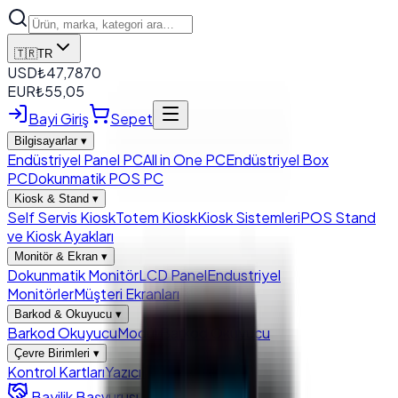
🇹🇷
TR
USD
₺
47,7870
EUR
₺
55,05
Bayi Giriş
Sepet
Bilgisayarlar
▾
Endüstriyel Panel PC
All in One PC
Endüstriyel Box
PC
Dokunmatik POS PC
Kiosk & Stand
▾
Self Servis Kiosk
Totem Kiosk
Kiosk Sistemleri
POS Stand
ve Kiosk Ayakları
Monitör & Ekran
▾
Dokunmatik Monitör
LCD Panel
Endustriyel
Monitörler
Müşteri Ekranları
Barkod & Okuyucu
▾
Barkod Okuyucu
Modül Barkod Okuyucu
Çevre Birimleri
▾
Kontrol Kartları
Yazıcı
Para Çekmecesi
Bayilik Başvurusu