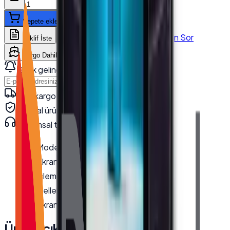
Sepete ekle
WhatsApp'tan Sor
Teklif İste
Karşılaştır
Kargo Dahil Fiyat Hesapla
Stok gelince haber ver
Haber Ver
Hızlı kargo · kurumsal teslimat
Orijinal ürün · garanti
Kurumsal teknik destek
· 0850 550 15 15
Model
:
TX-1560M
Ekran Boyutu
:
15.6''
İşlemci
:
J6412
Bellek
:
8 GB DDR4
Ekran Çözünürlüğü
:
1920*1080 FHD
Ürün Açıklaması