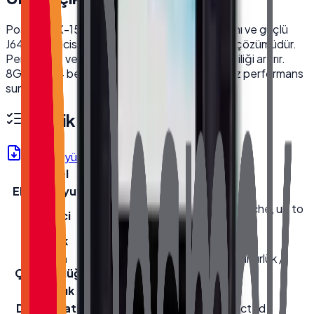
PosTürk TX-1560M, 15.6 inç dokunmatik ekranı ve güçlü
J6412 işlemcisi ile işletmeler için ideal bir POS çözümüdür.
Perakende ve restoran gibi sektörlerde verimliliği artırır.
8GB DDR4 belleği sayesinde hızlı ve kesintisiz performans
sunar.
Teknik Özellikler
Ürün Föyü (PDF)
Model
TX-1560M
Ekran Boyutu
15.6''
Intel® Celeron® J6412 1.5M Cache, up to
İşlemci
2.60 GHz
Bellek
Yageo 8GB DDR4 Ram
Ekran
1920(RGB)×1080, FHD Çözünürlük /
Çözünürlüğü
Resolution
Parlaklık
250 cd/m² (Typ.) Parlaklık
Dokunmatik
10 Nokta Multi-Touch (Projected