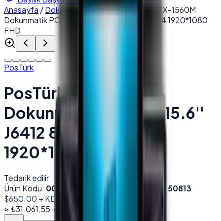
Anasayfa
/
Dokunmatik POS PC
/
PosTürk TX-1560M
Dokunmatik POS PC 15.6'' J6412 8 GB DDR4 1920*1080
FHD
PosTürk
PosTürk TX-1560M
Dokunmatik POS PC 15.6''
J6412 8 GB DDR4
1920*1080 FHD
Tedarik edilir
Ürün Kodu:
001686
Barkod (EAN):
8684278850813
$650.00
+ KDV
≈
₺31.061,55
+ KDV
(%
20
)