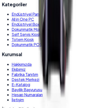
Kategoriler
Endüstriyel Panel PC
All in One PC
Endüstriyel Box PC
Dokunmatik Monitör
Self Servis Kiosk
Totem Kiosk
Dokunmatik POS PC
Kurumsal
Hakkımızda
Ekibimiz
Fabrika Tanıtım
Destek Merkezi
E-Katalog
Bayilik Başvurusu
Hesap Numaraları
İletişim