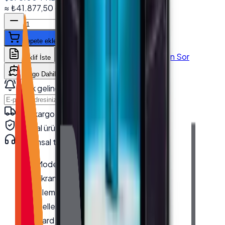
≈
₺41.877,50
+ KDV
(%
20
)
Sepete ekle
WhatsApp'tan Sor
Teklif İste
Karşılaştır
Kargo Dahil Fiyat Hesapla
Stok gelince haber ver
Haber Ver
Hızlı kargo · kurumsal teslimat
Orijinal ürün · garanti
Kurumsal teknik destek
· 0850 550 15 15
Model
:
TX-1560M
Ekran Boyutu
:
15.6''
İşlemci
:
J6412
Bellek
:
8 GB DDR4
Hard Disk
:
256 GB SSD