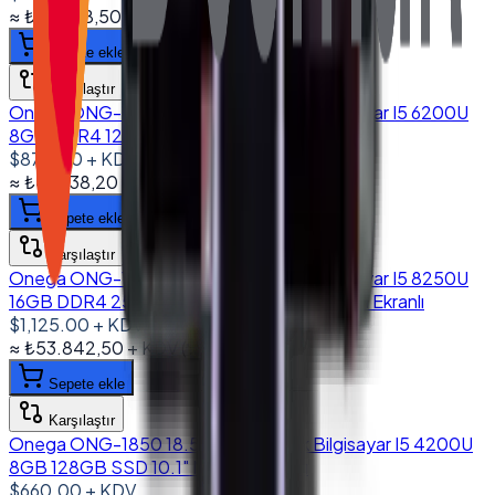
≈
₺34.698,50
+ KDV
(%
20
)
Sepete ekle
Karşılaştır
Onega ONG-1560 15.6'' Dokunmatik Bilgisayar I5 6200U
8GB DDR4 128GB SSD 10.1" Müşteri Ekranlı
$870.00
+ KDV
≈
₺41.638,20
+ KDV
(%
20
)
Sepete ekle
Karşılaştır
Onega ONG-1560 15.6'' Dokunmatik Bilgisayar I5 8250U
16GB DDR4 256GB NVMe SSD 10.1" Müşteri Ekranlı
$1,125.00
+ KDV
≈
₺53.842,50
+ KDV
(%
20
)
Sepete ekle
Karşılaştır
Onega ONG-1850 18.5'' Dokunmatik Bilgisayar I5 4200U
8GB 128GB SSD 10.1" Müşteri Ekranlı
$660.00
+ KDV