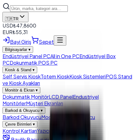
🇹🇷
TR
USD
₺
47,8600
EUR
₺
55,31
Bayi Giriş
Sepet
Bilgisayarlar
▾
Endüstriyel Panel PC
All in One PC
Endüstriyel Box
PC
Dokunmatik POS PC
Kiosk & Stand
▾
Self Servis Kiosk
Totem Kiosk
Kiosk Sistemleri
POS Stand
ve Kiosk Ayakları
Monitör & Ekran
▾
Dokunmatik Monitör
LCD Panel
Endustriyel
Monitörler
Müşteri Ekranları
Barkod & Okuyucu
▾
Barkod Okuyucu
Modül Barkod Okuyucu
Çevre Birimleri
▾
Kontrol Kartları
Yazıcı
Para Çekmecesi
Bayilik Başvurusu