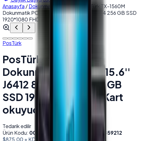
Anasayfa
/
Dokunmatik POS PC
/
PosTürk TX-1560M
Dokunmatik POS PC 15.6'' J6412 8 GB DDR4 256 GB SSD
1920*1080 FHD Kart okuyucu Beyaz
PosTürk
PosTürk TX-1560M
Dokunmatik POS PC 15.6''
J6412 8 GB DDR4 256 GB
SSD 1920*1080 FHD Kart
okuyucu Beyaz
Tedarik edilir
Ürün Kodu:
001724
Barkod (EAN):
8684278859212
$875.00
+ KDV