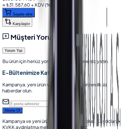
≈
₺31.587,60
+ KDV
(%
20
)
Sepete ekle
Karşılaştır
Müşteri Yorumları
Yorum Yaz
Bu ürün için henüz yorum yok — ilk yorumu siz yazın.
E-Bültenimize Katılın
Kampanya, yeni ürün ve sektörel içeriklerden ilk siz
haberdar olun.
Abone Ol
Kampanya ve yeni ürünlerden haberdar olun. Kaydolarak
KVKK aydınlatma metnini kabul edersiniz.