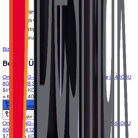
Orijinal, garantili ürün
Hızlı ve güvenli kargo
Satış öncesi/sonrası teknik destek
Kurumsal fatura · bayi fiyatları
Bize Ulaşın
Benzer Ürünler
Onega ONG-1560 15.6'' Dokunmatik Bilgisayar I5 4200U
8GB 256GB SSD 10.1" Müşteri Ekranlı
$690.00
+ KDV
≈
₺33.023,40
+ KDV
(%
20
)
Sepete ekle
Karşılaştır
Onega ONG-1560 15.6'' Dokunmatik Bilgisayar I5 6200U
8GB DDR4 128GB SSD
$725.00
+ KDV