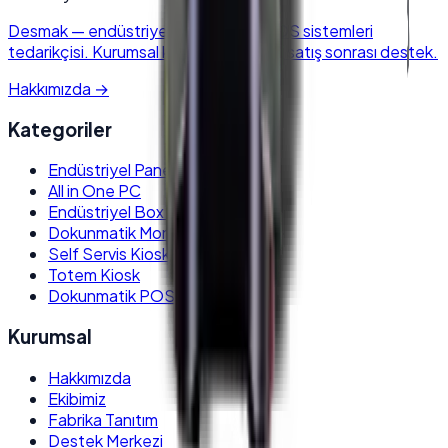
Desmak
—
endüstriyel elektronik & POS sistemleri
tedarikçisi. Kurumsal kalite, hızlı kargo, satış sonrası destek.
Hakkımızda
→
Kategoriler
Endüstriyel Panel PC
All in One PC
Endüstriyel Box PC
Dokunmatik Monitör
Self Servis Kiosk
Totem Kiosk
Dokunmatik POS PC
Kurumsal
Hakkımızda
Ekibimiz
Fabrika Tanıtım
Destek Merkezi