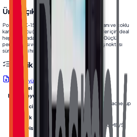
Ürün Açıklaması
PosTürk TX-1560M, entegre 10.1" müşteri ekranı ve çoklu
kart okuyucu (FINGER/MSR/RFID) ile işletmeler için ideal
hepsi bir arada dokunmatik POS bilgisayardır. Güçlü
performansı ve kullanıcı dostu tasarımıyla satış noktası
süreçlerinizi hızlandırır.
Teknik Özellikler
Ürün Föyü (PDF)
Model
TX-1560M
Ekran Boyutu
15.6''
Intel® Celeron® J6412 1.5M Cache, up
İşlemci
to 2.60 GHz
Bellek
Yageo 8GB DDR4 Ram
256 GB 2.5'' 580 MB/S 550 MB/S
Hard Disk
Sata 3 SSD