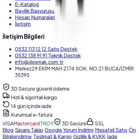
E-Katalog
Bayilik Başvurusu
Hesap Numaraları
İletişim
İletişim Bilgileri
0532 113 12 12
Satış Destek
0532 138 91 91
Teknik Destek
info@desmak.com.tr
Merkez
29 EKİM MAH.2174 SOK. NO:21 BUCA/İZMİR
35395
3D Secure güvenli ödeme
Hızlı & sigortalı kargo
14 gün içinde iade
Kurumsal e-fatura
VISA
Mastercard
TROY
3D Secure
SSL
Blog
·
Sipariş Takip
·
Google Yorum İndirimi
·
Mesafeli Satış
·
Ön
Bilgilendirme
·
Teslimat & Kargo
·
Gizlilik & KVKK
·
İade