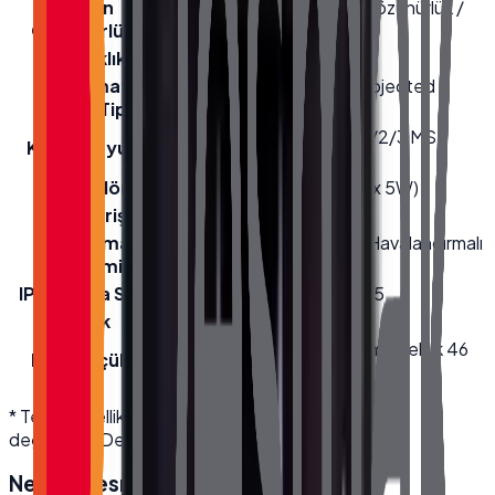
Ekran
1920(RGB)×1080, FHD Çözünürlük /
Çözünürlüğü
Resolution
Parlaklık
250 cd/m² (Typ.) Parlaklık
Dokunmatik
10 Nokta Multi-Touch (Projected
Ekran Tipi
Capacitive)
Manyetik Kart Okuyucu 1/2/3 MSR
Kart Okuyucu
RFID
Hoparlör
2 x Hoparlör 4.9V 3W (Max 5W)
Güç Girişi
Adaptör 12V, 7A DC
Soğutma
Fan-Sız Pasif Soğutma (Havalandırmalı
Sistemi
Kasa)
IP Koruma Sınıfı
Ön Panel IP65 / Front IP65
Renk
Beyaz
En 22.5 cm · Boy 62 cm · Yükseklik 46
Kutu Ölçüleri
cm
* Teknik özellikler üretici kaynaklıdır; modele göre
değişebilir. Detaylı bilgi için bize ulaşın.
Neden
Desmak
?