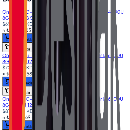
Onega ONG-1560 15.6'' Dokunmatik Bilgisayar I5 4200U
8GB 256GB SSD 10.1" Müşteri Ekranlı
$690.00
+ KDV
≈
₺32.973,03
+ KDV
(%
20
)
Sepete ekle
Karşılaştır
Onega ONG-1560 15.6'' Dokunmatik Bilgisayar I5 6200U
8GB DDR4 128GB SSD
$725.00
+ KDV
≈
₺34.645,58
+ KDV
(%
20
)
Sepete ekle
Karşılaştır
Onega ONG-1560 15.6'' Dokunmatik Bilgisayar I5 6200U
8GB DDR4 128GB SSD 10.1" Müşteri Ekranlı
$870.00
+ KDV
≈
₺41.574,69
+ KDV
(%
20
)
Sepete ekle