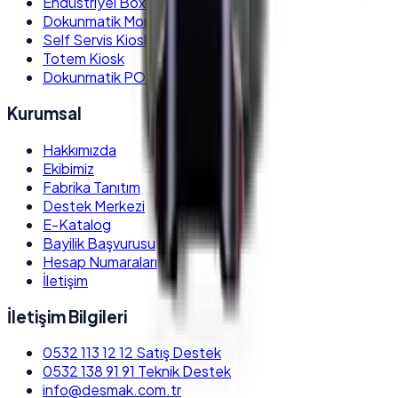
Endüstriyel Box PC
Dokunmatik Monitör
Self Servis Kiosk
Totem Kiosk
Dokunmatik POS PC
Kurumsal
Hakkımızda
Ekibimiz
Fabrika Tanıtım
Destek Merkezi
E-Katalog
Bayilik Başvurusu
Hesap Numaraları
İletişim
İletişim Bilgileri
0532 113 12 12
Satış Destek
0532 138 91 91
Teknik Destek
info@desmak.com.tr