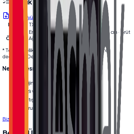
Teknik Özellikler
Ürün Föyü (PDF)
Model
TX-1560M
Kutu
En 22.5 cm · Boy 62 cm · Yükseklik 46 cm · Brüt
Ölçüleri
Ağırlık 5.8 kg
* Teknik özellikler üretici kaynaklıdır; modele göre
değişebilir. Detaylı bilgi için bize ulaşın.
Neden
Desmak
?
Orijinal, garantili ürün
Hızlı ve güvenli kargo
Satış öncesi/sonrası teknik destek
Kurumsal fatura · bayi fiyatları
Bize Ulaşın
Benzer Ürünler