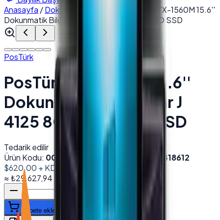
Anasayfa
/
Dokunmatik POS PC
/
PosTürk TX-1560M 15.6''
Dokunmatik Bilgisayar J 4125 8GB DDR4 NO SSD
PosTürk
PosTürk TX-1560M 15.6''
Dokunmatik Bilgisayar J
4125 8GB DDR4 NO SSD
Tedarik edilir
Ürün Kodu:
001784
Barkod (EAN):
8682520418612
$620.00
+ KDV
≈
₺29.627,94
+ KDV
(%
20
)
Sepete ekle