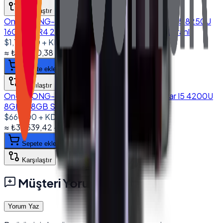
Karşılaştır
Onega ONG-1560 15.6'' Dokunmatik Bilgisayar I5 8250U
16GB DDR4 256GB NVMe SSD 10.1" Müşteri Ekranlı
$1,125.00
+ KDV
≈
₺53.760,38
+ KDV
(%
20
)
Sepete ekle
Karşılaştır
Onega ONG-1850 18.5'' Dokunmatik Bilgisayar I5 4200U
8GB 128GB SSD 10.1" Müşteri Ekranlı
$660.00
+ KDV
≈
₺31.539,42
+ KDV
(%
20
)
Sepete ekle
Karşılaştır
Müşteri Yorumları
Yorum Yaz