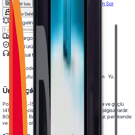
WhatsApp'tan Sor
Teklif İste
Karşılaştır
Kargo Dahil Fiyat Hesapla
Stok gelince haber ver
Haber Ver
Hızlı kargo · kurumsal teslimat
Orijinal ürün · garanti
Kurumsal teknik destek
· 0850 550 15 15
Model
:
TX-1560M
Kutu Ölçüleri
:
En 22.5 cm · Boy 62 cm · Yü…
Ürün Açıklaması
PosTürk TX-1560M, 15.6 inç dokunmatik ekranı ve güçlü
J4125 işlemcisi ile işletmeler için ideal bir POS bilgisayardır.
8GB DDR4 RAM sayesinde hızlı ve verimli çalışır, perakende
ve restoran ortamlarında kolaylık sağlar.