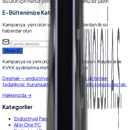
Bu ürün için henüz yorum yok — ilk yorumu siz yazın.
E-Bültenimize Katılın
Kampanya, yeni ürün ve sektörel içeriklerden ilk siz
haberdar olun.
Abone Ol
Kampanya ve yeni ürünlerden haberdar olun. Kaydolarak
KVKK aydınlatma metnini kabul edersiniz.
Desmak
—
endüstriyel elektronik & POS sistemleri
tedarikçisi. Kurumsal kalite, hızlı kargo, satış sonrası destek.
Hakkımızda
→
Kategoriler
Endüstriyel Panel PC
All in One PC