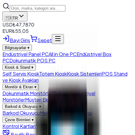
🇹🇷
TR
USD
₺
47,7870
EUR
₺
55,05
Bayi Giriş
Sepet
Bilgisayarlar
▾
Endüstriyel Panel PC
All in One PC
Endüstriyel Box
PC
Dokunmatik POS PC
Kiosk & Stand
▾
Self Servis Kiosk
Totem Kiosk
Kiosk Sistemleri
POS Stand
ve Kiosk Ayakları
Monitör & Ekran
▾
Dokunmatik Monitör
LCD Panel
Endustriyel
Monitörler
Müşteri Ekranları
Barkod & Okuyucu
▾
Barkod Okuyucu
Modül Barkod Okuyucu
Çevre Birimleri
▾
Kontrol Kartları
Yazıcı
Para Çekmecesi
Bayilik Başvurusu