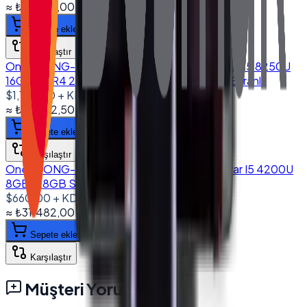
≈
₺41.499,00
+ KDV
(%
20
)
Sepete ekle
Karşılaştır
Onega ONG-1560 15.6'' Dokunmatik Bilgisayar I5 8250U
16GB DDR4 256GB NVMe SSD 10.1" Müşteri Ekranlı
$1,125.00
+ KDV
≈
₺53.662,50
+ KDV
(%
20
)
Sepete ekle
Karşılaştır
Onega ONG-1850 18.5'' Dokunmatik Bilgisayar I5 4200U
8GB 128GB SSD 10.1" Müşteri Ekranlı
$660.00
+ KDV
≈
₺31.482,00
+ KDV
(%
20
)
Sepete ekle
Karşılaştır
Müşteri Yorumları