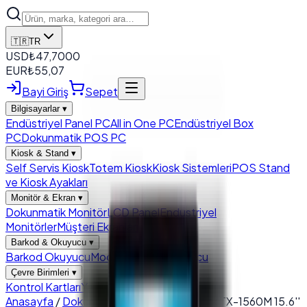
🇹🇷
TR
USD
₺
47,7000
EUR
₺
55,07
Bayi Giriş
Sepet
Bilgisayarlar
▾
Endüstriyel Panel PC
All in One PC
Endüstriyel Box
PC
Dokunmatik POS PC
Kiosk & Stand
▾
Self Servis Kiosk
Totem Kiosk
Kiosk Sistemleri
POS Stand
ve Kiosk Ayakları
Monitör & Ekran
▾
Dokunmatik Monitör
LCD Panel
Endustriyel
Monitörler
Müşteri Ekranları
Barkod & Okuyucu
▾
Barkod Okuyucu
Modül Barkod Okuyucu
Çevre Birimleri
▾
Kontrol Kartları
Yazıcı
Para Çekmecesi
Anasayfa
/
Dokunmatik POS PC
/
PosTürk TX-1560M 15.6''