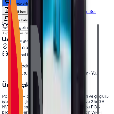
Sepete ekle
WhatsApp'tan Sor
Teklif İste
Karşılaştır
Kargo Dahil Fiyat Hesapla
Stok gelince haber ver
Haber Ver
Hızlı kargo · kurumsal teslimat
Orijinal ürün · garanti
Kurumsal teknik destek
· 0850 550 15 15
Model
:
TX-1560M
Kutu Ölçüleri
:
En 22.5 cm · Boy 62 cm · Yü…
Ürün Açıklaması
PosTürk TX-1560M, 15.6 inç dokunmatik ekranı ve güçlü i5
işlemcisiyle işletmenize hız katıyor. 8GB RAM ve 256GB
NVMe SSD sayesinde akıcı bir kullanım sunan bu POS
bilgisayar, perakende ve restoranlar için idealdir. Wi-Fi