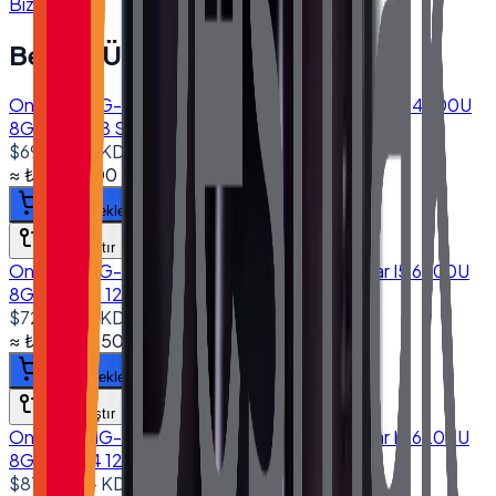
Bize Ulaşın
Benzer Ürünler
Onega ONG-1560 15.6'' Dokunmatik Bilgisayar I5 4200U
8GB 256GB SSD 10.1" Müşteri Ekranlı
$690.00
+ KDV
≈
₺32.913,00
+ KDV
(%
20
)
Sepete ekle
Karşılaştır
Onega ONG-1560 15.6'' Dokunmatik Bilgisayar I5 6200U
8GB DDR4 128GB SSD
$725.00
+ KDV
≈
₺34.582,50
+ KDV
(%
20
)
Sepete ekle
Karşılaştır
Onega ONG-1560 15.6'' Dokunmatik Bilgisayar I5 6200U
8GB DDR4 128GB SSD 10.1" Müşteri Ekranlı
$870.00
+ KDV