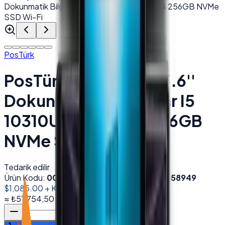
Dokunmatik Bilgisayar I5 10310U 8GB DDR4 256GB NVMe
SSD Wi-Fi
PosTürk
PosTürk TX-1560M 15.6''
Dokunmatik Bilgisayar I5
10310U 8GB DDR4 256GB
NVMe SSD Wi-Fi
Tedarik edilir
Ürün Kodu:
002139
Barkod (EAN):
8684278858949
$1,085.00
+ KDV
≈
₺51.754,50
+ KDV
(%
20
)