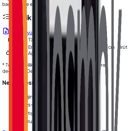
bağlantısı ile esnek kurulum imkanı sağlar.
Teknik Özellikler
Ürün Föyü (PDF)
Model
TX-1560M
Kutu
En 22.5 cm · Boy 62 cm · Yükseklik 46 cm · Brüt
Ölçüleri
Ağırlık 5.8 kg
* Teknik özellikler üretici kaynaklıdır; modele göre
değişebilir. Detaylı bilgi için bize ulaşın.
Neden
Desmak
?
Orijinal, garantili ürün
Hızlı ve güvenli kargo
Satış öncesi/sonrası teknik destek
Kurumsal fatura · bayi fiyatları