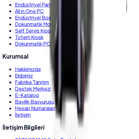
Endüstriyel Panel PC
All in One PC
Endüstriyel Box PC
Dokunmatik Monitör
Self Servis Kiosk
Totem Kiosk
Dokunmatik POS PC
Kurumsal
Hakkımızda
Ekibimiz
Fabrika Tanıtım
Destek Merkezi
E-Katalog
Bayilik Başvurusu
Hesap Numaraları
İletişim
İletişim Bilgileri