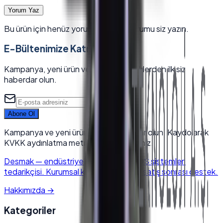
Yorum Yaz
Bu ürün için henüz yorum yok — ilk yorumu siz yazın.
E-Bültenimize Katılın
Kampanya, yeni ürün ve sektörel içeriklerden ilk siz
haberdar olun.
Abone Ol
Kampanya ve yeni ürünlerden haberdar olun. Kaydolarak
KVKK aydınlatma metnini kabul edersiniz.
Desmak
—
endüstriyel elektronik & POS sistemleri
tedarikçisi. Kurumsal kalite, hızlı kargo, satış sonrası destek.
Hakkımızda
→
Kategoriler