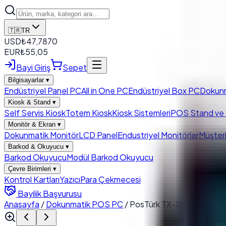
🇹🇷
TR
USD
₺
47,7870
EUR
₺
55,05
Bayi Giriş
Sepet
Bilgisayarlar
▾
Endüstriyel Panel PC
All in One PC
Endüstriyel Box PC
Dokun
Kiosk & Stand
▾
Self Servis Kiosk
Totem Kiosk
Kiosk Sistemleri
POS Stand ve K
Monitör & Ekran
▾
Dokunmatik Monitör
LCD Panel
Endustriyel Monitörler
Müşteri
Barkod & Okuyucu
▾
Barkod Okuyucu
Modül Barkod Okuyucu
Çevre Birimleri
▾
Kontrol Kartları
Yazıcı
Para Çekmecesi
Bayilik Başvurusu
Anasayfa
/
Dokunmatik POS PC
/
PosTürk TX-1850M 18.5'' 