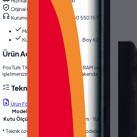
Hızlı kargo · kurumsal teslimat
Orijinal ürün · garanti
Kurumsal teknik destek
· 0850 550 15 15
Model
:
TX-1850M
Kutu Ölçüleri
:
En 22.5 cm · Boy 62 cm · Yü…
Ürün Açıklaması
PosTürk TX-1850M, i7 işlemci, 16GB RAM ve 256GB SSD ile hızlı
işletmenizin ihtiyaçlarını karşılar. Perakende ve restoranlar iç
Teknik Özellikler
Ürün Föyü (PDF)
Model
TX-1850M
Kutu Ölçüleri
En 22.5 cm · Boy 62 cm · Yükseklik 46 cm · Brü
* Teknik özellikler üretici kaynaklıdır; modele göre değişebilir. D