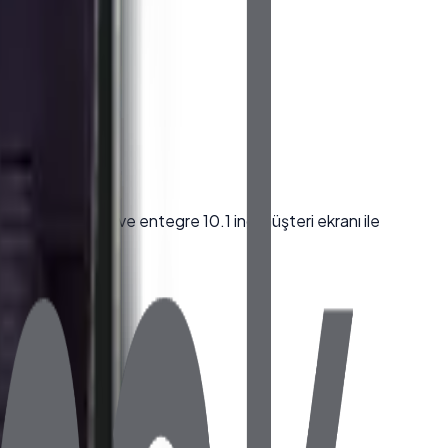
unmatik ekranı ve entegre 10.1 inç müşteri ekranı ile