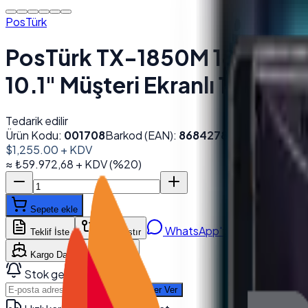
PosTürk
PosTürk TX-1850M 18.5'' Do
10.1" Müşteri Ekranlı 1920*
Tedarik edilir
Ürün Kodu:
001708
Barkod (EAN):
8684278850929
$1,255.00
+ KDV
≈
₺59.972,68
+ KDV
(%
20
)
Sepete ekle
WhatsApp'tan Sor
Teklif İste
Karşılaştır
Kargo Dahil Fiyat Hesapla
Stok gelince haber ver
Haber Ver