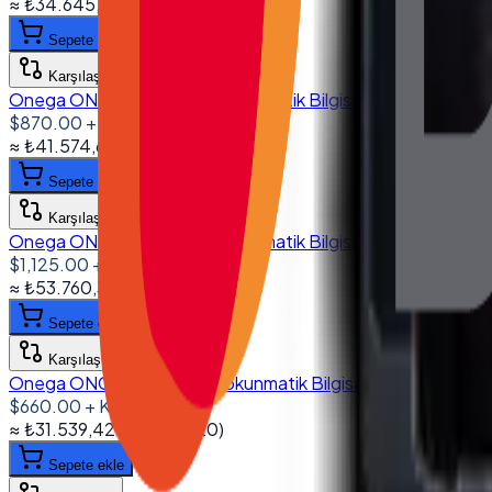
≈
₺34.645,58
+ KDV
(%
20
)
Sepete ekle
Karşılaştır
Onega ONG-1560 15.6'' Dokunmatik Bilgisayar I5 6200U 8G
$870.00
+ KDV
≈
₺41.574,69
+ KDV
(%
20
)
Sepete ekle
Karşılaştır
Onega ONG-1560 15.6'' Dokunmatik Bilgisayar I5 8250U 1
$1,125.00
+ KDV
≈
₺53.760,38
+ KDV
(%
20
)
Sepete ekle
Karşılaştır
Onega ONG-1850 18.5'' Dokunmatik Bilgisayar I5 4200U 8G
$660.00
+ KDV
≈
₺31.539,42
+ KDV
(%
20
)
Sepete ekle