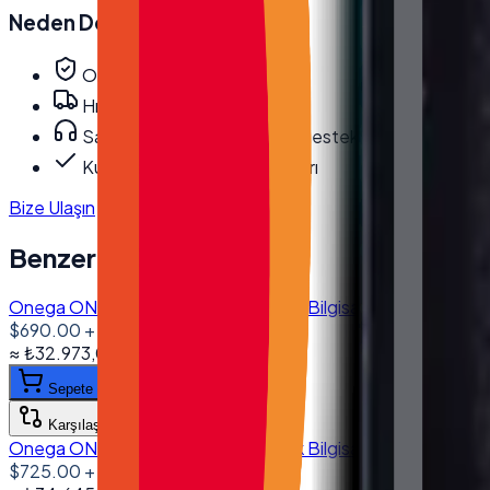
Neden
Desmak
?
Orijinal, garantili ürün
Hızlı ve güvenli kargo
Satış öncesi/sonrası teknik destek
Kurumsal fatura · bayi fiyatları
Bize Ulaşın
Benzer Ürünler
Onega ONG-1560 15.6'' Dokunmatik Bilgisayar I5 4200U 8G
$690.00
+ KDV
≈
₺32.973,03
+ KDV
(%
20
)
Sepete ekle
Karşılaştır
Onega ONG-1560 15.6'' Dokunmatik Bilgisayar I5 6200U
$725.00
+ KDV