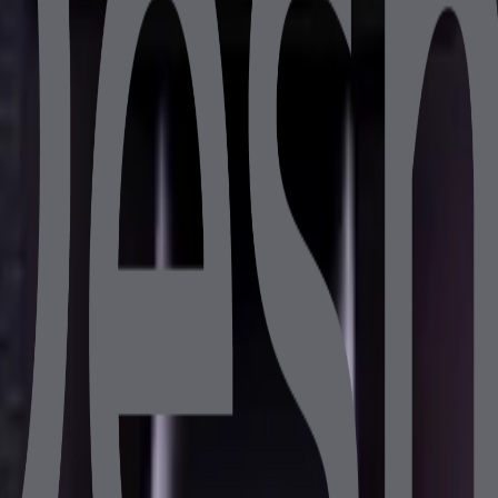
B 256GB SSD 10.1" Müşteri Ekranlı
 8GB DDR4 128GB SSD