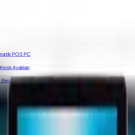
matik POS PC
iosk Ayakları
 Ekranları
Dokunmatik Bilgisayar I7 10610U 16GB DDR4 256GB SSD 10.1"