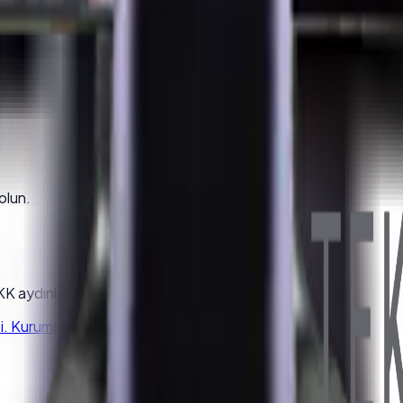
olun.
K aydınlatma metnini kabul edersiniz.
 Kurumsal kalite, hızlı kargo, satış sonrası destek.