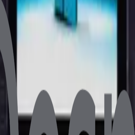
 ve verimli bir dokunmatik POS bilgisayardır. 18.5 inç FHD dok
in ideal bir çözüm sunar.
t Ağırlık 7.8 kg
etaylı bilgi için bize ulaşın.