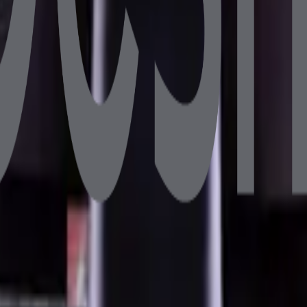
B DDR4 128GB SSD 10.1" Müşteri Ekranlı
6GB DDR4 256GB NVMe SSD 10.1" Müşteri Ekranlı
B 128GB SSD 10.1" Müşteri Ekranlı