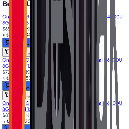
Benzer Ürünler
Onega ONG-1560 15.6'' Dokunmatik Bilgisayar I5 4200U
8GB 256GB SSD 10.1" Müşteri Ekranlı
$690.00
+ KDV
≈
₺33.023,40
+ KDV
(%
20
)
Sepete ekle
Karşılaştır
Onega ONG-1560 15.6'' Dokunmatik Bilgisayar I5 6200U
8GB DDR4 128GB SSD
$725.00
+ KDV
≈
₺34.698,50
+ KDV
(%
20
)
Sepete ekle
Karşılaştır
Onega ONG-1560 15.6'' Dokunmatik Bilgisayar I5 6200U
8GB DDR4 128GB SSD 10.1" Müşteri Ekranlı
$870.00
+ KDV
≈
₺41.638,20
+ KDV
(%
20
)