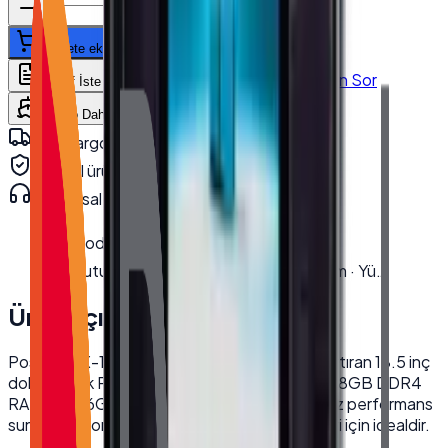
Sepete ekle
WhatsApp'tan Sor
Teklif İste
Karşılaştır
Kargo Dahil Fiyat Hesapla
Hızlı kargo · kurumsal teslimat
Orijinal ürün · garanti
Kurumsal teknik destek
· 0850 550 15 15
Model
:
TX-1850M
Kutu Ölçüleri
:
En 22.5 cm · Boy 62 cm · Yü…
Ürün Açıklaması
PosTürk TX-1850M, işletmenizin verimliliğini artıran 18.5 inç
dokunmatik POS bilgisayardır. Intel i5 işlemci, 8GB DDR4
RAM ve 256GB NVMe SSD ile hızlı ve kesintisiz performans
sunar. Restoran, kafe ve perakende sektörleri için idealdir.