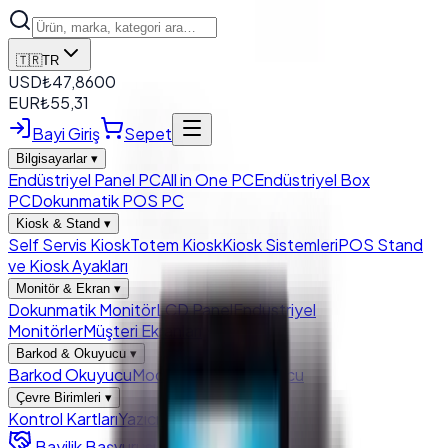
🇹🇷
TR
USD
₺
47,8600
EUR
₺
55,31
Bayi Giriş
Sepet
Bilgisayarlar
▾
Endüstriyel Panel PC
All in One PC
Endüstriyel Box
PC
Dokunmatik POS PC
Kiosk & Stand
▾
Self Servis Kiosk
Totem Kiosk
Kiosk Sistemleri
POS Stand
ve Kiosk Ayakları
Monitör & Ekran
▾
Dokunmatik Monitör
LCD Panel
Endustriyel
Monitörler
Müşteri Ekranları
Barkod & Okuyucu
▾
Barkod Okuyucu
Modül Barkod Okuyucu
Çevre Birimleri
▾
Kontrol Kartları
Yazıcı
Para Çekmecesi
Bayilik Başvurusu