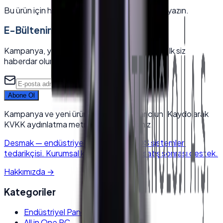
Bu ürün için henüz yorum yok — ilk yorumu siz yazın.
E-Bültenimize Katılın
Kampanya, yeni ürün ve sektörel içeriklerden ilk siz
haberdar olun.
Abone Ol
Kampanya ve yeni ürünlerden haberdar olun. Kaydolarak
KVKK aydınlatma metnini kabul edersiniz.
Desmak
—
endüstriyel elektronik & POS sistemleri
tedarikçisi. Kurumsal kalite, hızlı kargo, satış sonrası destek.
Hakkımızda
→
Kategoriler
Endüstriyel Panel PC
All in One PC