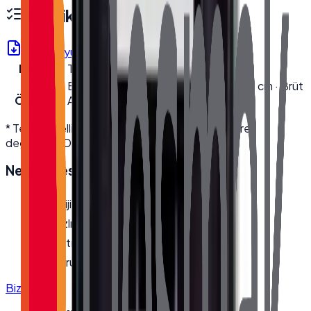
Teknik Özellikler
Ürün Föyü (PDF)
Model
TX-1850M
Kutu
En 22.5 cm · Boy 62 cm · Yükseklik 46 cm · Brüt
Ölçüleri
Ağırlık 6.7 kg
* Teknik özellikler üretici kaynaklıdır; modele göre
değişebilir. Detaylı bilgi için bize ulaşın.
Neden
Desmak
?
Orijinal, garantili ürün
Hızlı ve güvenli kargo
Satış öncesi/sonrası teknik destek
Kurumsal fatura · bayi fiyatları
Bize Ulaşın