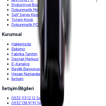
Endüstriyel Box PC
Dokunmatik Monitör
Self Servis Kiosk
Totem Kiosk
Dokunmatik POS PC
Kurumsal
Hakkımızda
Ekibimiz
Fabrika Tanıtım
Destek Merkezi
E-Katalog
Bayilik Başvurusu
Hesap Numaraları
İletişim
İletişim Bilgileri
0532 113 12 12
Satış Destek
0532 138 91 91
Teknik Destek