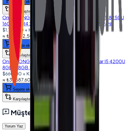
Sepete ekle
Karşılaştır
Onega ONG-1560 15.6'' Dokunmatik Bilgisayar I5 8250U
16GB DDR4 256GB NVMe SSD 10.1" Müşteri Ekranlı
$1,125.00
+ KDV
≈
₺53.842,50
+ KDV
(%
20
)
Sepete ekle
Karşılaştır
Onega ONG-1850 18.5'' Dokunmatik Bilgisayar I5 4200U
8GB 128GB SSD 10.1" Müşteri Ekranlı
$660.00
+ KDV
≈
₺31.587,60
+ KDV
(%
20
)
Sepete ekle
Karşılaştır
Müşteri Yorumları
Yorum Yaz