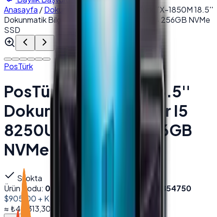
Anasayfa
/
Dokunmatik POS PC
/
PosTürk TX-1850M 18.5''
Dokunmatik Bilgisayar I5 8250U 8GB DDR4 256GB NVMe
SSD
PosTürk
PosTürk TX-1850M 18.5''
Dokunmatik Bilgisayar I5
8250U 8GB DDR4 256GB
NVMe SSD
Stokta
Ürün Kodu:
002383
Barkod (EAN):
8684278854750
$905.00
+ KDV
≈
₺43.313,30
+ KDV
(%
20
)