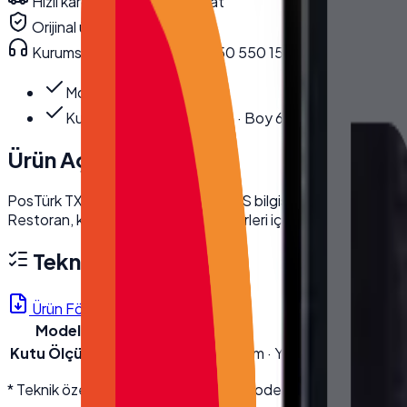
Hızlı kargo · kurumsal teslimat
Orijinal ürün · garanti
Kurumsal teknik destek
· 0850 550 15 15
Model
:
TX-1850M
Kutu Ölçüleri
:
En 22.5 cm · Boy 62 cm · Yü…
Ürün Açıklaması
PosTürk TX-1850M dokunmatik POS bilgisayar, işletmenizin veriml
Restoran, kafe ve perakende sektörleri için idealdir.
Teknik Özellikler
Ürün Föyü (PDF)
Model
TX-1850M
Kutu Ölçüleri
En 22.5 cm · Boy 62 cm · Yükseklik 46 cm · Brü
* Teknik özellikler üretici kaynaklıdır; modele göre değişebilir. D