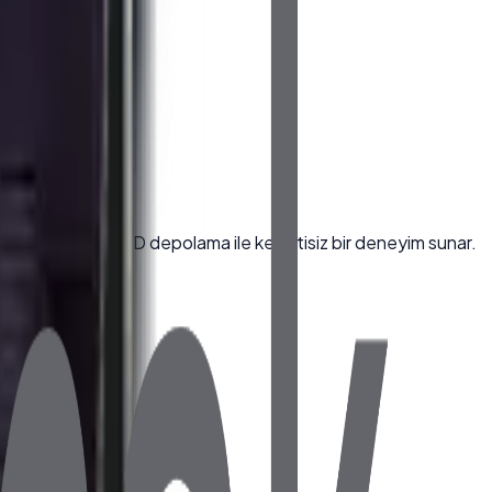
lemcisi ve hızlı SSD depolama ile kesintisiz bir deneyim sunar.