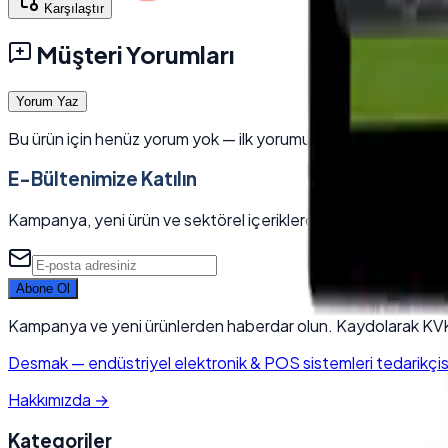
Karşılaştır
Müşteri Yorumları
Yorum Yaz
Bu ürün için henüz yorum yok — ilk yorumu siz yazın.
E-Bültenimize Katılın
Kampanya, yeni ürün ve sektörel içeriklerden ilk siz haberdar 
Abone Ol
Kampanya ve yeni ürünlerden haberdar olun. Kaydolarak KVK
Desmak
—
endüstriyel elektronik & POS sistemleri tedarikçisi.
Hakkımızda
→
Kategoriler