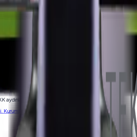
olun.
K aydınlatma metnini kabul edersiniz.
 Kurumsal kalite, hızlı kargo, satış sonrası destek.