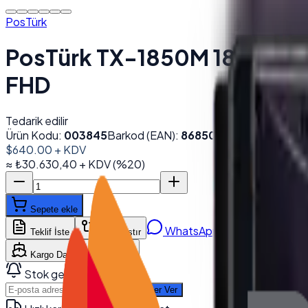
PosTürk
PosTürk TX-1850M 18.5'' Do
FHD
Tedarik edilir
Ürün Kodu:
003845
Barkod (EAN):
8685059810804
$640.00
+ KDV
≈
₺30.630,40
+ KDV
(%
20
)
Sepete ekle
WhatsApp'tan Sor
Teklif İste
Karşılaştır
Kargo Dahil Fiyat Hesapla
Stok gelince haber ver
Haber Ver