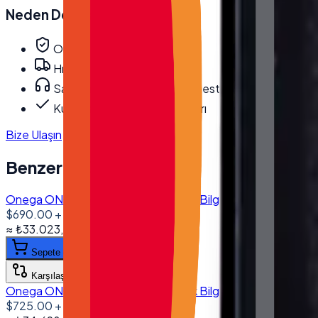
Neden
Desmak
?
Orijinal, garantili ürün
Hızlı ve güvenli kargo
Satış öncesi/sonrası teknik destek
Kurumsal fatura · bayi fiyatları
Bize Ulaşın
Benzer Ürünler
Onega ONG-1560 15.6'' Dokunmatik Bilgisayar I5 4200U 8G
$690.00
+ KDV
≈
₺33.023,40
+ KDV
(%
20
)
Sepete ekle
Karşılaştır
Onega ONG-1560 15.6'' Dokunmatik Bilgisayar I5 6200U
$725.00
+ KDV