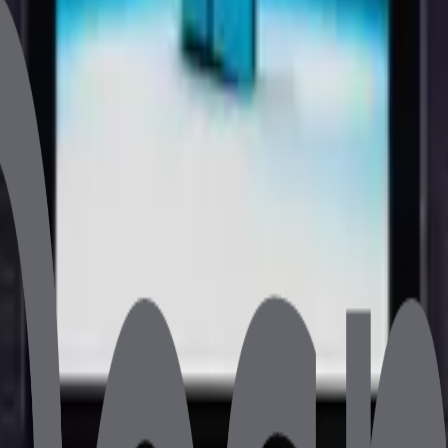
iliğini artırmak için tasarlanmıştır. 18.5 inç FHD ekranı, i5 iş
t Ağırlık 6.7 kg
etaylı bilgi için bize ulaşın.