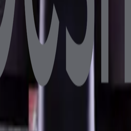
B DDR4 128GB SSD 10.1" Müşteri Ekranlı
6GB DDR4 256GB NVMe SSD 10.1" Müşteri Ekranlı
B 128GB SSD 10.1" Müşteri Ekranlı