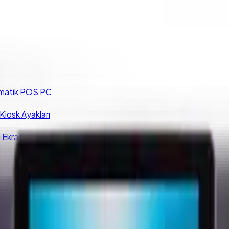
matik POS PC
iosk Ayakları
 Ekranları
 Dokunmatik Bilgisayar I5 5200U 8GB 128GB SSD 1920*1080