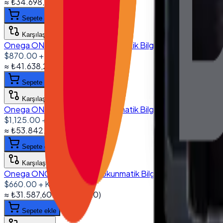
≈
₺34.698,50
+ KDV
(%
20
)
Sepete ekle
Karşılaştır
Onega ONG-1560 15.6'' Dokunmatik Bilgisayar I5 6200U 8G
$870.00
+ KDV
≈
₺41.638,20
+ KDV
(%
20
)
Sepete ekle
Karşılaştır
Onega ONG-1560 15.6'' Dokunmatik Bilgisayar I5 8250U 1
$1,125.00
+ KDV
≈
₺53.842,50
+ KDV
(%
20
)
Sepete ekle
Karşılaştır
Onega ONG-1850 18.5'' Dokunmatik Bilgisayar I5 4200U 8G
$660.00
+ KDV
≈
₺31.587,60
+ KDV
(%
20
)
Sepete ekle