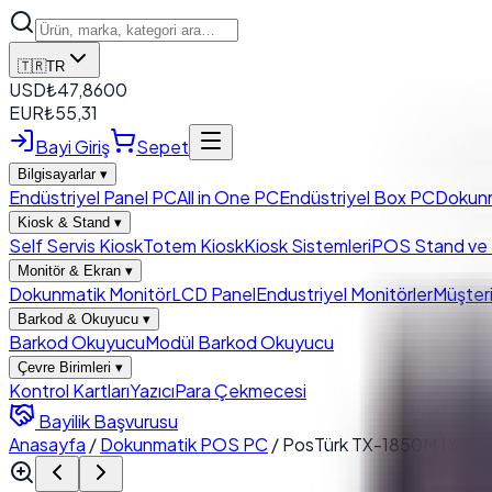
🇹🇷
TR
USD
₺
47,8600
EUR
₺
55,31
Bayi Giriş
Sepet
Bilgisayarlar
▾
Endüstriyel Panel PC
All in One PC
Endüstriyel Box PC
Dokun
Kiosk & Stand
▾
Self Servis Kiosk
Totem Kiosk
Kiosk Sistemleri
POS Stand ve K
Monitör & Ekran
▾
Dokunmatik Monitör
LCD Panel
Endustriyel Monitörler
Müşteri
Barkod & Okuyucu
▾
Barkod Okuyucu
Modül Barkod Okuyucu
Çevre Birimleri
▾
Kontrol Kartları
Yazıcı
Para Çekmecesi
Bayilik Başvurusu
Anasayfa
/
Dokunmatik POS PC
/
PosTürk TX-1850M 18.5''