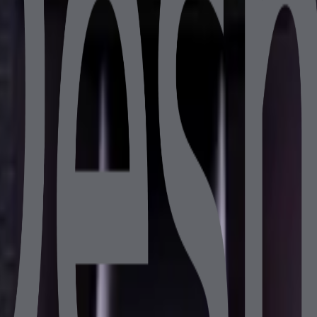
B 256GB SSD 10.1" Müşteri Ekranlı
 8GB DDR4 128GB SSD