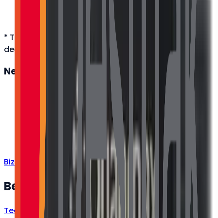
2 Yıl Garanti / 2 Years Warranty
Garanti
(Local Country)
* Teknik özellikler üretici kaynaklıdır; modele göre
değişebilir. Detaylı bilgi için bize ulaşın.
Neden
Desmak
?
Orijinal, garantili ürün
Hızlı ve güvenli kargo
Satış öncesi/sonrası teknik destek
Kurumsal fatura · bayi fiyatları
Bize Ulaşın
Benzer Ürünler
Tedarik