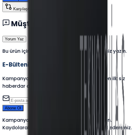
Karşılaştır
Müşteri Yorumları
Yorum Yaz
Bu ürün için henüz yorum yok — ilk yorumu siz yazın.
E-Bültenimize Katılın
Kampanya, yeni ürün ve sektörel içeriklerden ilk siz
haberdar olun.
Abone Ol
Kampanya ve yeni ürünlerden haberdar olun.
Kaydolarak KVKK aydınlatma metnini kabul edersiniz.