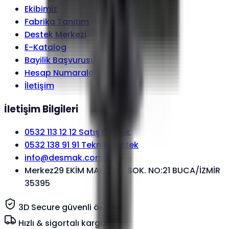
Ekibimiz
Fabrika Tanıtım
Destek Merkezi
E-Katalog
Bayilik Başvurusu
Hesap Numaraları
İletişim
İletişim Bilgileri
0532 113 12 12
Satış Destek
0532 138 91 91
Teknik Destek
info@desmak.com.tr
Merkez
29 EKİM MAH.2174 SOK. NO:21 BUCA/İZMİR
35395
3D Secure güvenli ödeme
Hızlı & sigortalı kargo