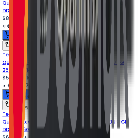
Quanmax Q Serisi Endüstriyel Box PC I5 10310U 8GB
DDR4 256GB NVMe SSD Wi-Fi
$875.00
+ KDV
≈
₺41.877,50
+ KDV
(%
20
)
Sepete ekle
Karşılaştır
Tedarik
Quanmax Q Serisi Endüstriyel Box PC I5 4200U 8GB
256GB NVMe SSD Wi-Fi
$515.00
+ KDV
≈
₺24.647,90
+ KDV
(%
20
)
Sepete ekle
Karşılaştır
Tedarik
Quanmax Q Serisi Endüstriyel Box PC i5 5200U 8 GB
DDR3 256GB NVMe SSD Wi-Fi
$635.00
+ KDV