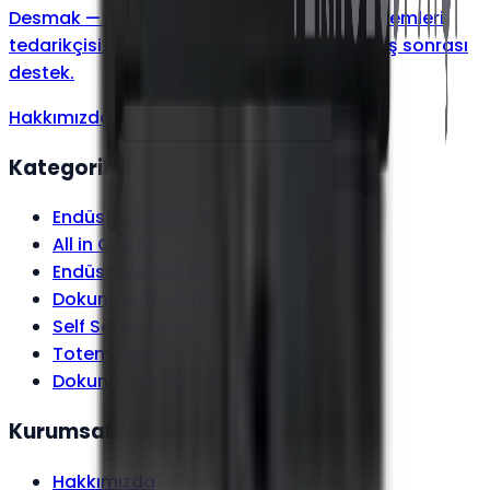
Desmak
—
endüstriyel elektronik & POS sistemleri
tedarikçisi. Kurumsal kalite, hızlı kargo, satış sonrası
destek.
Hakkımızda
→
Kategoriler
Endüstriyel Panel PC
All in One PC
Endüstriyel Box PC
Dokunmatik Monitör
Self Servis Kiosk
Totem Kiosk
Dokunmatik POS PC
Kurumsal
Hakkımızda