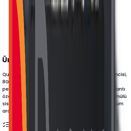
Marka
:
Quanmax
Model
:
Q Serisi
İşlemci
:
J6412
Bellek
:
8GB DDR4
Hard Disk
:
256GB NVMe SSD
Ürün Açıklaması
Quanmax Q Serisi Endüstriyel Box PC, J6412 işlemcisi,
8GB DDR4 RAM ve 256GB NVMe SSD ile yüksek
performans sunar. Dayanıklı yapısı ve Wi-Fi bağlantı
özelliği sayesinde endüstriyel otomasyon ve gömülü
sistemler için idealdir. Güvenilir ve verimli bir çözüm
arayan işletmeler için tasarlanmıştır.
Teknik Özellikler