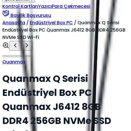
Kontrol Kartları
Yazıcı
Para Çekmecesi
Bayilik Başvurusu
Anasayfa
/
Endüstriyel Box PC
/
Quanmax Q Serisi
Endüstriyel Box PC Quanmax J6412 8GB DDR4 256GB
NVMe SSD Wi-Fi
Quanmax
Quanmax Q Serisi
Endüstriyel Box PC
Quanmax J6412 8GB
DDR4 256GB NVMe SSD