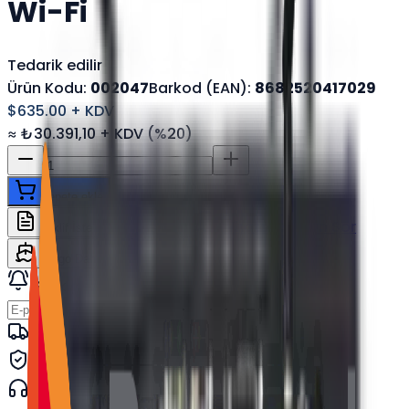
Wi-Fi
Tedarik edilir
Ürün Kodu:
002047
Barkod (EAN):
8682520417029
$635.00
+ KDV
≈
₺30.391,10
+ KDV
(%
20
)
Sepete ekle
WhatsApp'tan Sor
Teklif İste
Karşılaştır
Kargo Dahil Fiyat Hesapla
Stok gelince haber ver
Haber Ver
Hızlı kargo · kurumsal teslimat
Orijinal ürün · garanti
Kurumsal teknik destek
· 0850 550 15 15