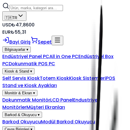
🇹🇷
TR
USD
₺
47,8600
EUR
₺
55,31
Bayi Giriş
Sepet
Bilgisayarlar
▾
Endüstriyel Panel PC
All in One PC
Endüstriyel Box
PC
Dokunmatik POS PC
Kiosk & Stand
▾
Self Servis Kiosk
Totem Kiosk
Kiosk Sistemleri
POS
Stand ve Kiosk Ayakları
Monitör & Ekran
▾
Dokunmatik Monitör
LCD Panel
Endustriyel
Monitörler
Müşteri Ekranları
Barkod & Okuyucu
▾
Barkod Okuyucu
Modül Barkod Okuyucu
Çevre Birimleri
▾