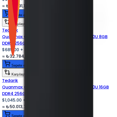
≈
₺30.391,10
+ KDV
(%
20
)
Sepete ekle
Karşılaştır
Tedarik
Quanmax Q Serisi Endüstriyel Box PC I5 8250U 8GB
DDR4 256GB NVMe SSD Wi-Fi
$685.00
+ KDV
≈
₺32.784,10
+ KDV
(%
20
)
Sepete ekle
Karşılaştır
Tedarik
Quanmax Q Serisi Endüstriyel Box PC I7 10710U 16GB
DDR4 256GB NVMe SSD WI-FI
$1,045.00
+ KDV
≈
₺50.013,70
+ KDV
(%
20
)
Sepete ekle