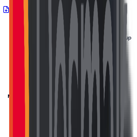
Ürün Föyü (PDF)
Marka
Quanmax
Model
Q Serisi
Intel® Celeron® J6412 1.5M Cache, up
İşlemci
to 2.60 GHz
Bellek
Yageo 8GB DDR4 Ram
Hard Disk
256GB NVMe SSD
Kablosuz
Wi-Fi + Bluetooth (Dahili Modül)
Bağlantı
Gövde
Fan-Sız Pasif Soğutma (
Malzemesi
Havalandırma Kasa)
Çalışma
0°C ~ 50°C
Sıcaklığı
Güç Girişi
Adaptör 12V, 7A DC
Menşei
Made in Türkiye