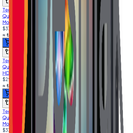
Karşılaştır
Tedarik
Quanmax TCH-1850M 18.5'' Endüstriyel Dokunmatik
Monitör VGA HDMI DVI USB
$375.00
+ KDV
≈
₺17.935,50
+ KDV
(%
20
)
Sepete ekle
Karşılaştır
Tedarik
Quanmax TCH-1850NT 18.5'' Endüstriyel Monitör VGA
HDMI DVI 1366*768
$290.00
+ KDV
≈
₺13.870,12
+ KDV
(%
20
)
Sepete ekle
Karşılaştır
Tedarik
Quanmax TCH-2150M 21.5'' Endüstriyel Dokunmatik
Monitör VGA HDMI DVI USB 1920*1080 FHD
$375.00
+ KDV