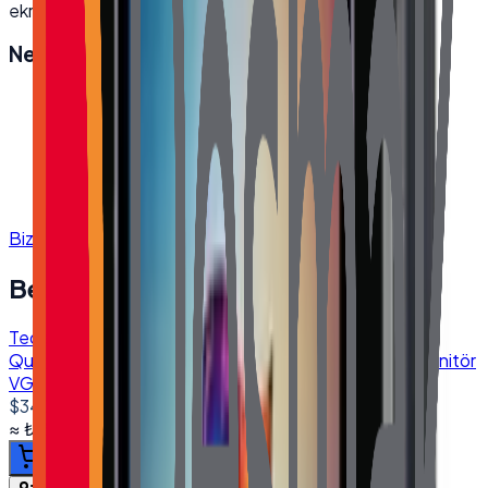
ekranı sayesinde net ve keskin görüntüler elde edin.
Neden
Desmak
?
Orijinal, garantili ürün
Hızlı ve güvenli kargo
Satış öncesi/sonrası teknik destek
Kurumsal fatura · bayi fiyatları
Bize Ulaşın
Benzer Ürünler
Tedarik
Quanmax TCH-1700M 17'' Endüstriyel Dokunmatik Monitör
VGA HDMI DVI USB 1280*1024
$340.00
+ KDV
≈
₺16.261,52
+ KDV
(%
20
)
Sepete ekle