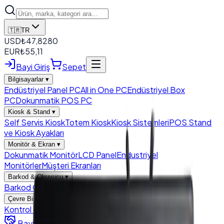
🇹🇷
TR
USD
₺
47,8280
EUR
₺
55,11
Bayi Giriş
Sepet
Bilgisayarlar
▾
Endüstriyel Panel PC
All in One PC
Endüstriyel Box
PC
Dokunmatik POS PC
Kiosk & Stand
▾
Self Servis Kiosk
Totem Kiosk
Kiosk Sistemleri
POS Stand
ve Kiosk Ayakları
Monitör & Ekran
▾
Dokunmatik Monitör
LCD Panel
Endustriyel
Monitörler
Müşteri Ekranları
Barkod & Okuyucu
▾
Barkod Okuyucu
Modül Barkod Okuyucu
Çevre Birimleri
▾
Kontrol Kartları
Yazıcı
Para Çekmecesi
Bayilik Başvurusu