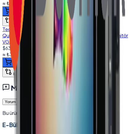
≈
₺17.935,50
+ KDV
(%
20
)
Sepete ekle
Karşılaştır
Tedarik
Quanmax TCH-3200 32' Endüstriyel Dokunmatik Monitör
VGA HDMI DVI
$635.00
+ KDV
≈
₺30.370,78
+ KDV
(%
20
)
Sepete ekle
Karşılaştır
Müşteri Yorumları
Yorum Yaz
Bu ürün için henüz yorum yok — ilk yorumu siz yazın.
E-Bültenimize Katılın