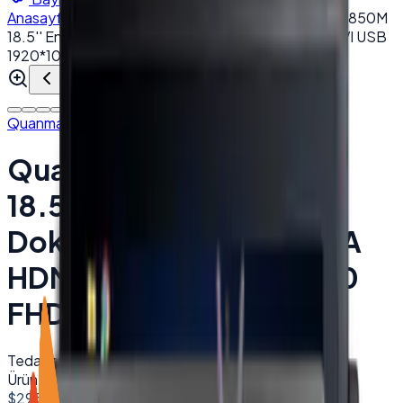
Anasayfa
/
Endustriyel Monitörler
/
Quanmax TCH-1850M
18.5'' Endüstriyel Dokunmatik Monitör VGA HDMI DVI USB
1920*1080 FHD
Quanmax
Quanmax TCH-1850M
18.5'' Endüstriyel
Dokunmatik Monitör VGA
HDMI DVI USB 1920*1080
FHD
Tedarik edilir
Ürün Kodu:
001181
Barkod (EAN):
8682520413649
$295.00
+ KDV