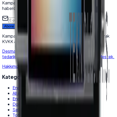
Kampanya, yeni ürün ve sektörel içeriklerden ilk siz
haberdar olun.
Abone Ol
Kampanya ve yeni ürünlerden haberdar olun. Kaydolarak
KVKK aydınlatma metnini kabul edersiniz.
Desmak
—
endüstriyel elektronik & POS sistemleri
tedarikçisi. Kurumsal kalite, hızlı kargo, satış sonrası destek.
Hakkımızda
→
Kategoriler
Endüstriyel Panel PC
All in One PC
Endüstriyel Box PC
Dokunmatik Monitör
Self Servis Kiosk
Totem Kiosk