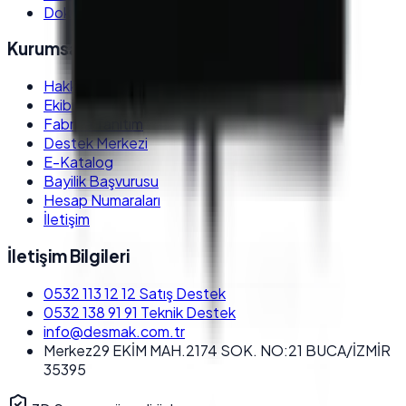
Dokunmatik POS PC
Kurumsal
Hakkımızda
Ekibimiz
Fabrika Tanıtım
Destek Merkezi
E-Katalog
Bayilik Başvurusu
Hesap Numaraları
İletişim
İletişim Bilgileri
0532 113 12 12
Satış Destek
0532 138 91 91
Teknik Destek
info@desmak.com.tr
Merkez
29 EKİM MAH.2174 SOK. NO:21 BUCA/İZMİR
35395