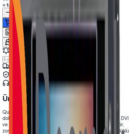
≈
₺14.109,26
+ KDV
(%
20
)
Sepete ekle
WhatsApp'tan Sor
Teklif İste
Karşılaştır
Kargo Dahil Fiyat Hesapla
Stok gelince haber ver
Haber Ver
Hızlı kargo · kurumsal teslimat
Orijinal ürün · garanti
Kurumsal teknik destek
· 0850 550 15 15
Ürün Açıklaması
Quanmax TCH-1850M 18.5 inç Full HD endüstriyel
dokunmatik monitör ile verimliliğinizi artırın. VGA, HDMI, DVI
ve USB bağlantı seçenekleri sunan bu dayanıklı monitör,
zorlu endüstriyel ortamlar için idealdir. Yüksek çözünürlüklü