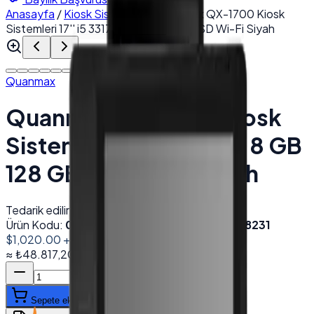
Anasayfa
/
Kiosk Sistemleri
/
Quanmax QX-1700 Kiosk
Sistemleri 17'' i5 3317U 8 GB 128 GB SSD Wi-Fi Siyah
Quanmax
Quanmax QX-1700 Kiosk
Sistemleri 17'' i5 3317U 8 GB
128 GB SSD Wi-Fi Siyah
Tedarik edilir
Ürün Kodu:
000921
Barkod (EAN):
8682520418231
$1,020.00
+ KDV
≈
₺48.817,20
+ KDV
(%
20
)
Sepete ekle