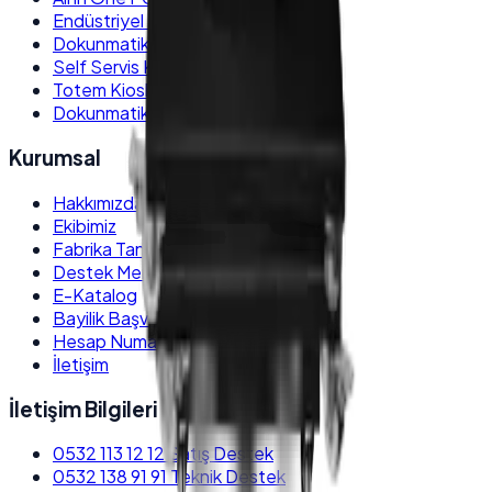
Endüstriyel Box PC
Dokunmatik Monitör
Self Servis Kiosk
Totem Kiosk
Dokunmatik POS PC
Kurumsal
Hakkımızda
Ekibimiz
Fabrika Tanıtım
Destek Merkezi
E-Katalog
Bayilik Başvurusu
Hesap Numaraları
İletişim
İletişim Bilgileri
0532 113 12 12
Satış Destek
0532 138 91 91
Teknik Destek