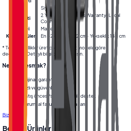
Bağlantı
Renk
Siyah
2 Yıl Garanti / 2 Years Warranty (Local
Garanti
Country)
Menşei
Made in Türkiye
Kutu Ölçüleri
En 42 cm · Boy 62 cm · Yükseklik 140 cm
* Teknik özellikler üretici kaynaklıdır; modele göre
değişebilir. Detaylı bilgi için bize ulaşın.
Neden
Desmak
?
Orijinal, garantili ürün
Hızlı ve güvenli kargo
Satış öncesi/sonrası teknik destek
Kurumsal fatura · bayi fiyatları
Bize Ulaşın
Benzer Ürünler