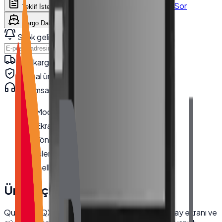
WhatsApp'tan Sor
Teklif İste
Karşılaştır
Kargo Dahil Fiyat Hesapla
Stok gelince haber ver
Haber Ver
Hızlı kargo · kurumsal teslimat
Orijinal ürün · garanti
Kurumsal teknik destek
· 0850 550 15 15
Model
:
QX-1700
Ekran Boyutu
:
17''
Yönlendirme
:
Yatay
İşlemci
:
i5 3317U
Bellek
:
8 GB
Ürün Açıklaması
Quanmax QX-1700 endüstriyel kiosk, 17 inç yatay ekranı ve