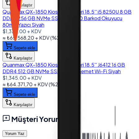
Karşılaştır
Quanmax QX-1850 Kiosk Sistemleri 18.5'' i5 8250U 8 GB
DDR4 256 GB NVMe SSD Wi-Fi 2D Barkod Okuyucu
80mm Yazıcı Siyah
$1,370.00
+ KDV
≈
₺65.568,20
+ KDV
(%
20
)
Sepete ekle
Karşılaştır
Quanmax QX-1850 Kiosk Sistemleri 18.5'' J6412 16 GB
DDR4 512 GB NVMe SSD Dual Ethernet Wi-Fi Siyah
$1,345.00
+ KDV
≈
₺64.371,70
+ KDV
(%
20
)
Sepete ekle
Karşılaştır
Müşteri Yorumları
Yorum Yaz