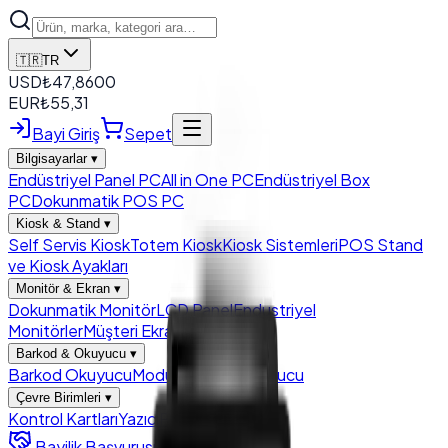
🇹🇷
TR
USD
₺
47,8600
EUR
₺
55,31
Bayi Giriş
Sepet
Bilgisayarlar
▾
Endüstriyel Panel PC
All in One PC
Endüstriyel Box
PC
Dokunmatik POS PC
Kiosk & Stand
▾
Self Servis Kiosk
Totem Kiosk
Kiosk Sistemleri
POS Stand
ve Kiosk Ayakları
Monitör & Ekran
▾
Dokunmatik Monitör
LCD Panel
Endustriyel
Monitörler
Müşteri Ekranları
Barkod & Okuyucu
▾
Barkod Okuyucu
Modül Barkod Okuyucu
Çevre Birimleri
▾
Kontrol Kartları
Yazıcı
Para Çekmecesi
Bayilik Başvurusu