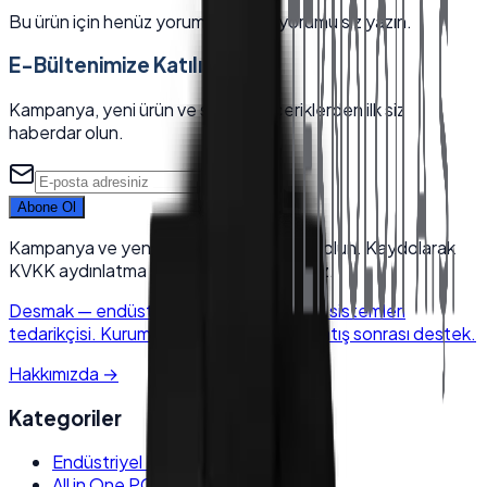
Bu ürün için henüz yorum yok — ilk yorumu siz yazın.
E-Bültenimize Katılın
Kampanya, yeni ürün ve sektörel içeriklerden ilk siz
haberdar olun.
Abone Ol
Kampanya ve yeni ürünlerden haberdar olun. Kaydolarak
KVKK aydınlatma metnini kabul edersiniz.
Desmak
—
endüstriyel elektronik & POS sistemleri
tedarikçisi. Kurumsal kalite, hızlı kargo, satış sonrası destek.
Hakkımızda
→
Kategoriler
Endüstriyel Panel PC
All in One PC