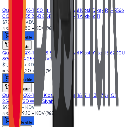
Quanmax QX-1850 18.5'' Endüstriyel Kiosk Dikey RK-3566
CORTEX A55 2GB 8GB EMMC Wi-Fi Android 11
$730.00
+ KDV
≈
₺34.937,80
+ KDV
(%
20
)
Sepete ekle
Karşılaştır
Quanmax QX-1850 18.5'' Endüstriyel Kiosk Yatay I5 6200U
8GB DDR4 256GB NVMe SSD Wi-Fi
$1,170.00
+ KDV
≈
₺55.996,20
+ KDV
(%
20
)
Sepete ekle
Karşılaştır
Quanmax QX-1850 Kiosk Sistemleri 18.5'' i5 3317U 8 GB
256 GB SSD Wi-Fi Siyah
$935.00
+ KDV
≈
₺44.749,10
+ KDV
(%
20
)
Sepete ekle