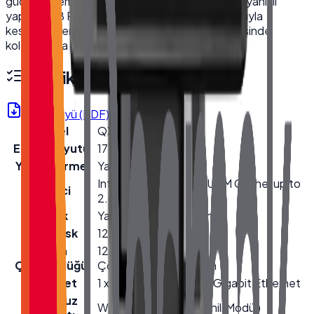
güçlü i5 işlemcisi ile iş akışınızı optimize eder. Dayanıklı
yapısı, 8GB RAM ve 128GB SSD depolama alanıyla
kesintisiz performans sunar. Wi-Fi özelliği sayesinde
kolayca ağa bağlanır.
Teknik Özellikler
Ürün Föyü (PDF)
Model
QX-1700
Ekran Boyutu
17''
Yönlendirme
Yatay
Intel® Core™ i5-3317U 3M Cache, up to
İşlemci
2.60 GHz
Bellek
Yageo 8GB DDR3 Ram
Hard Disk
128GB SSD
Ekran
1280×1024 (SXGA)
Çözünürlüğü
Çözünürlük/Resolution
Ethernet
1 x 10/100/1000 Mbps Gigabit Ethernet
Kablosuz
Wi-Fi + Bluetooth (Dahili Modül)