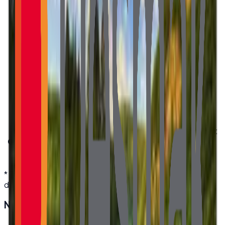
30 pin, LVDS 2ch 8-bit
Connector Type
Parlaklık / Brightness
220 cd/m²
Kontrast Oranı /
3000:1 (Typ.)
Contrast Ratio
Görüş Açısı / Viewing
89/89/89/89 (Typ.)(CR≥10)
Angle
Sol/Sağ/Yukarı/Aşağı
Dokunmatik / Touch
Yok
Aktif Alan / Active Area
476.64×268.11 mm
Outline(mm)
487.44×278.182×1.36 mm
Ağırlık / Weight
424g (Typ.)
Çalışma Sıcaklığı /
Çalışma: 0~50°C, Depolama:
Operating Temperature
-20~60°C
Model
PN215CT01-1
* Teknik özellikler üretici kaynaklıdır; modele göre
değişebilir. Detaylı bilgi için bize ulaşın.
Neden
Desmak
?