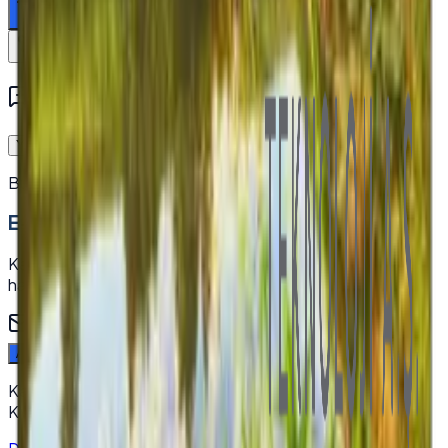
Sepete ekle
Karşılaştır
Müşteri Yorumları
Yorum Yaz
Bu ürün için henüz yorum yok — ilk yorumu siz yazın.
E-Bültenimize Katılın
Kampanya, yeni ürün ve sektörel içeriklerden ilk siz
haberdar olun.
Abone Ol
Kampanya ve yeni ürünlerden haberdar olun. Kaydolarak
KVKK aydınlatma metnini kabul edersiniz.