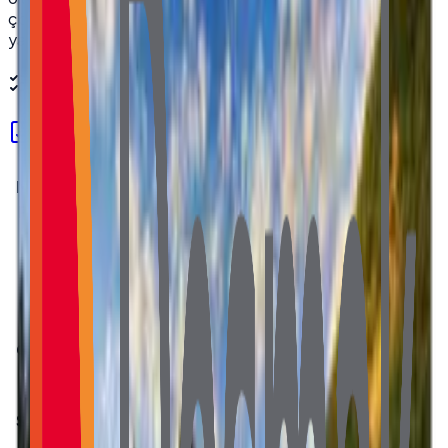
çözünürlüklü görüntü aktarımı için idealdir. Dayanıklı
yapısıyla uzun ömürlü kullanım sunar.
Teknik Özellikler
Ürün Föyü (PDF)
Marka / Brands
HKC
Model Adı / Model Name
PN215CT01-1
Panel Teknolojisi / Panel
VA
Technology
Ekran Boyutu / Screen
21.5"
Size
En-Boy Oranı / Aspect
16:9
Ratio
Çözünürlük / Resolution
1920×1080 (FHD)
Renk Derinliği / Color
16.7M, %72 NTSC
Depth
Sinyal Türü / Signal Type
LVDS
Konnektör Tipi /