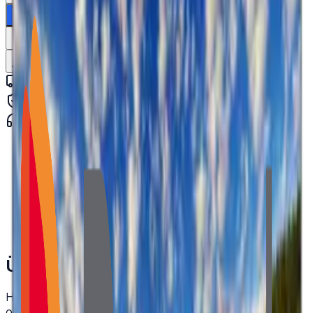
Sepete ekle
WhatsApp'tan Sor
Teklif İste
Karşılaştır
Kargo Dahil Fiyat Hesapla
Hızlı kargo · kurumsal teslimat
Orijinal ürün · garanti
Kurumsal teknik destek
· 0850 550 15 15
Marka / Brands
:
HKC
Model Adı / Model Name
:
PN215CT01-1
Panel Teknolojisi / Panel Technology
:
VA
Ekran Boyutu / Screen Size
:
21.5"
En-Boy Oranı / Aspect Ratio
:
16:9
Ürün Açıklaması
HKC 21.5 inç Full HD (1920x1080) LCD paneller için özel
olarak tasarlanmış 30 pinli, 8-bit LVDS kablo. Yüksek