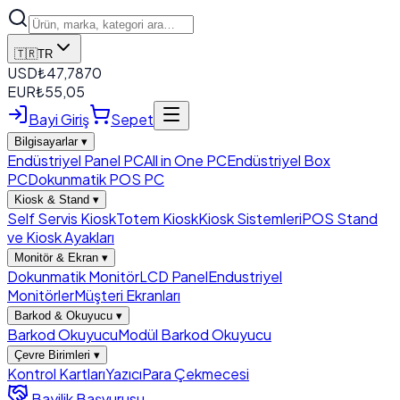
🇹🇷
TR
USD
₺
47,7870
EUR
₺
55,05
Bayi Giriş
Sepet
Bilgisayarlar
▾
Endüstriyel Panel PC
All in One PC
Endüstriyel Box
PC
Dokunmatik POS PC
Kiosk & Stand
▾
Self Servis Kiosk
Totem Kiosk
Kiosk Sistemleri
POS Stand
ve Kiosk Ayakları
Monitör & Ekran
▾
Dokunmatik Monitör
LCD Panel
Endustriyel
Monitörler
Müşteri Ekranları
Barkod & Okuyucu
▾
Barkod Okuyucu
Modül Barkod Okuyucu
Çevre Birimleri
▾
Kontrol Kartları
Yazıcı
Para Çekmecesi
Bayilik Başvurusu