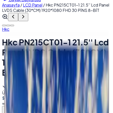
Anasayfa
/
LCD Panel
/
Hkc PN215CT01-1 21.5'' Lcd Panel
LVDS Cable (30*CM) 1920*1080 FHD 30 PİNS 8-BİT
Hkc
Hkc PN215CT01-1 21.5'' Lcd
Panel LVDS Cable (30*CM)
1920*1080 FHD 30 PİNS 8-
BİT
Stokta
Ürün Kodu:
000885
Barkod (EAN):
2000000008851
$145.00
+ KDV
≈
₺6.929,12
+ KDV
(%
20
)