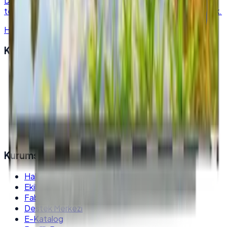
Desmak
—
endüstriyel elektronik & POS sistemleri
tedarikçisi. Kurumsal kalite, hızlı kargo, satış sonrası destek.
Hakkımızda
→
Kategoriler
Endüstriyel Panel PC
All in One PC
Endüstriyel Box PC
Dokunmatik Monitör
Self Servis Kiosk
Totem Kiosk
Dokunmatik POS PC
Kurumsal
Hakkımızda
Ekibimiz
Fabrika Tanıtım
Destek Merkezi
E-Katalog