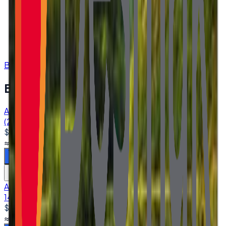
Orijinal, garantili ürün
Hızlı ve güvenli kargo
Satış öncesi/sonrası teknik destek
Kurumsal fatura · bayi fiyatları
Bize Ulaşın
Benzer Ürünler
Auo B116XAN04.0 HW1A 11.6'' Lcd Panel EDP Cable
(20*CM) 1920*1080 FHD 30 PİN 220 CD/M²
$100.00
+ KDV
≈
₺4.778,70
+ KDV
(%
20
)
Sepete ekle
Karşılaştır
Auo M190PW01 V8 19'' Lcd Panel LVDS Cable (30*CM)
1440*900 30 PİNS 8-BİT 250 CD/M²
$100.00
+ KDV
≈
₺4.778,70
+ KDV
(%
20
)