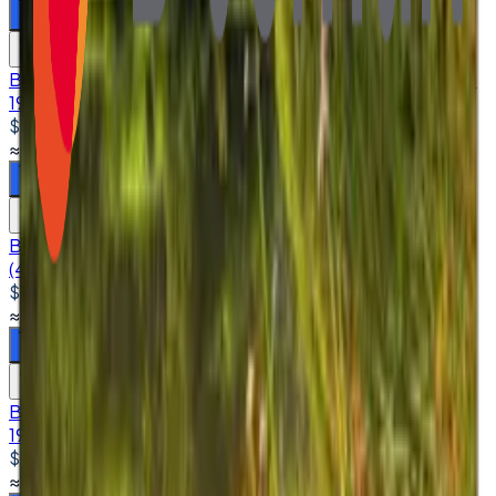
Sepete ekle
Karşılaştır
Boe HV320FHM-F40 32'' Lcd Panel LVDS Cable (30*CM)
1920*1080 FHD 51 PİNS 8 BİT 300 CD/M²
$345.00
+ KDV
≈
₺16.486,52
+ KDV
(%
20
)
Sepete ekle
Karşılaştır
Boe MV185WHB-N20 18.5'' Lcd Panel LVDS Cable
(40*CM) 1366*768 30 PİNS 8-BİT 250 CD/M²
$115.00
+ KDV
≈
₺5.495,51
+ KDV
(%
20
)
Sepete ekle
Karşılaştır
Boe MV238FHM-N62 23.8'' Lcd Panel LVDS Cable
1920*1080 FHD 30 Pins 8 Bit 250 CD/M²
$170.00
+ KDV
≈
₺8.123,79
+ KDV
(%
20
)