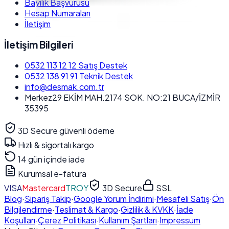
Bayilik Başvurusu
Hesap Numaraları
İletişim
İletişim Bilgileri
0532 113 12 12
Satış Destek
0532 138 91 91
Teknik Destek
info@desmak.com.tr
Merkez
29 EKİM MAH.2174 SOK. NO:21 BUCA/İZMİR
35395
3D Secure güvenli ödeme
Hızlı & sigortalı kargo
14 gün içinde iade
Kurumsal e-fatura
VISA
Mastercard
TROY
3D Secure
SSL
Blog
·
Sipariş Takip
·
Google Yorum İndirimi
·
Mesafeli Satış
·
Ön
Bilgilendirme
·
Teslimat & Kargo
·
Gizlilik & KVKK
·
İade
Koşulları
·
Çerez Politikası
·
Kullanım Şartları
·
Impressum