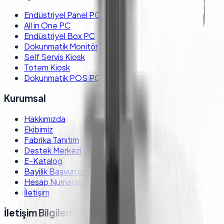
Endüstriyel Panel PC
All in One PC
Endüstriyel Box PC
Dokunmatik Monitör
Self Servis Kiosk
Totem Kiosk
Dokunmatik POS PC
Kurumsal
Hakkımızda
Ekibimiz
Fabrika Tanıtım
Destek Merkezi
E-Katalog
Bayilik Başvurusu
Hesap Numaraları
İletişim
İletişim Bilgileri