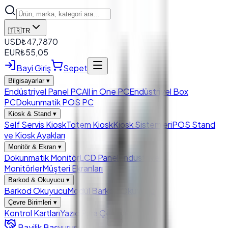
🇹🇷
TR
USD
₺
47,7870
EUR
₺
55,05
Bayi Giriş
Sepet
Bilgisayarlar
▾
Endüstriyel Panel PC
All in One PC
Endüstriyel Box
PC
Dokunmatik POS PC
Kiosk & Stand
▾
Self Servis Kiosk
Totem Kiosk
Kiosk Sistemleri
POS Stand
ve Kiosk Ayakları
Monitör & Ekran
▾
Dokunmatik Monitör
LCD Panel
Endustriyel
Monitörler
Müşteri Ekranları
Barkod & Okuyucu
▾
Barkod Okuyucu
Modül Barkod Okuyucu
Çevre Birimleri
▾
Kontrol Kartları
Yazıcı
Para Çekmecesi
Bayilik Başvurusu