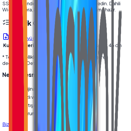
SSD sayesinde tüm işlemlerinizi sorunsuz halledin. Dahili
Wi-Fi, kamera, klavye ve mouse seti ile kullanıma hazır.
Teknik Özellikler
Ürün Föyü (PDF)
Kutu Ölçüleri
En 22.5 cm · Boy 62 cm · Yükseklik 46 cm
* Teknik özellikler üretici kaynaklıdır; modele göre
değişebilir. Detaylı bilgi için bize ulaşın.
Neden
Desmak
?
Orijinal, garantili ürün
Hızlı ve güvenli kargo
Satış öncesi/sonrası teknik destek
Kurumsal fatura · bayi fiyatları
Bize Ulaşın