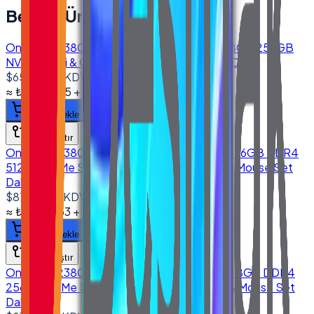
Benzer Ürünler
Onega E-2380 23.8'' All in One PC I5 4460 8GB 256GB
NVMe Wi-Fi & Camera (Klavye & Mouse Set Dahil)
$650.00
+ KDV
≈
₺31.061,55
+ KDV
(%
20
)
Sepete ekle
Karşılaştır
Onega E-2380 23.8'' All in One PC I5 8250U 16GB DDR4
512GB NVMe SSD Wi-Fi & Camera (Klavye & Mouse Set
Dahil)
$875.00
+ KDV
≈
₺41.813,63
+ KDV
(%
20
)
Sepete ekle
Karşılaştır
Onega E-2380 23.8'' All in One PC I5 8250U 8GB DDR4
256GB NVMe SSD Wi-Fi & Camera (Klavye & Mouse Set
Dahil)