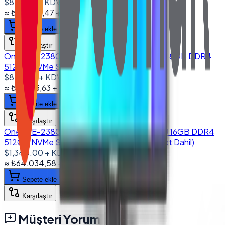
$810.00
+ KDV
≈
₺38.707,47
+ KDV
(%
20
)
Sepete ekle
Karşılaştır
Onega E-2380 23.8'' All in One PC I5 8250U 8GB DDR4
512GB NVMe SSD Wi-Fi & Camera
$875.00
+ KDV
≈
₺41.813,63
+ KDV
(%
20
)
Sepete ekle
Karşılaştır
Onega E-2380 23.8'' All in One PC I7 10710U 16GB DDR4
512GB NVMe SSD Wi-Fi (Klavye & Mouse Set Dahil)
$1,340.00
+ KDV
≈
₺64.034,58
+ KDV
(%
20
)
Sepete ekle
Karşılaştır
Müşteri Yorumları