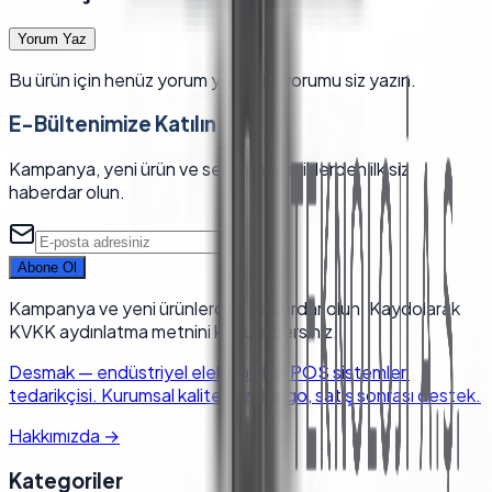
Yorum Yaz
Bu ürün için henüz yorum yok — ilk yorumu siz yazın.
E-Bültenimize Katılın
Kampanya, yeni ürün ve sektörel içeriklerden ilk siz
haberdar olun.
Abone Ol
Kampanya ve yeni ürünlerden haberdar olun. Kaydolarak
KVKK aydınlatma metnini kabul edersiniz.
Desmak
—
endüstriyel elektronik & POS sistemleri
tedarikçisi. Kurumsal kalite, hızlı kargo, satış sonrası destek.
Hakkımızda
→
Kategoriler