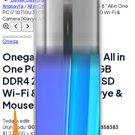
Anasayfa
/
All in One PC
/
Onega E-2380 23.8'' All in One
PC I7 10710U 32GB DDR4 256GB NVMe SSD Wi-Fi &
Camera (Klavye & Mouse Set Dahil)
Onega
Onega E-2380 23.8'' All in
One PC I7 10710U 32GB
DDR4 256GB NVMe SSD
Wi-Fi & Camera (Klavye &
Mouse Set Dahil)
Tedarik edilir
Ürün Kodu:
002538
Barkod (EAN):
8684278858383
$1,275.00
+ KDV