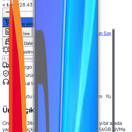
≈
₺60.928,43
+ KDV
(%
20
)
Sepete ekle
WhatsApp'tan Sor
Teklif İste
Karşılaştır
Kargo Dahil Fiyat Hesapla
Stok gelince haber ver
Haber Ver
Hızlı kargo · kurumsal teslimat
Orijinal ürün · garanti
Kurumsal teknik destek
· 0850 550 15 15
Kutu Ölçüleri
:
En 22.5 cm · Boy 62 cm · Yü…
Ürün Açıklaması
Onega E-2380 All in One PC ile iş ve eğlenceyi bir arada
yaşayın. Güçlü i7 işlemci, 32GB RAM ve hızlı 256GB NVMe