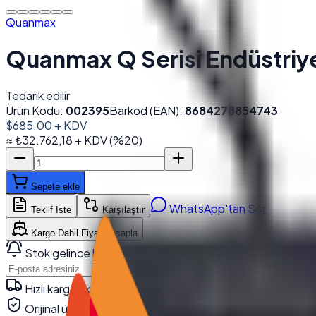
Quanmax
Quanmax Q Serisi Endüstri
Tedarik edilir
Ürün Kodu:
002395
Barkod (EAN):
8684278854743
$685.00
+ KDV
≈
₺32.762,18
+ KDV
(%
20
)
Sepete ekle
WhatsApp'tan Sor
Teklif İste
Karşılaştır
Kargo Dahil Fiyat Hesapla
Stok gelince haber ver
Haber Ver
Hızlı kargo · kurumsal teslimat
Orijinal ürün · garanti