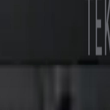
olun.
K aydınlatma metnini kabul edersiniz.
 Kurumsal kalite, hızlı kargo, satış sonrası destek.