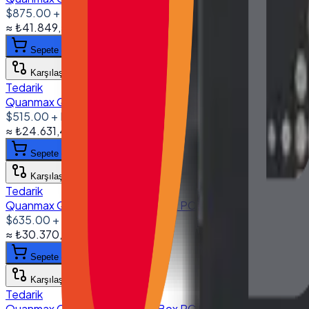
$875.00
+ KDV
≈
₺41.849,50
+ KDV
(%
20
)
Sepete ekle
Karşılaştır
Tedarik
Quanmax Q Serisi Endüstriyel Box PC I5 4200U 8GB 256
$515.00
+ KDV
≈
₺24.631,42
+ KDV
(%
20
)
Sepete ekle
Karşılaştır
Tedarik
Quanmax Q Serisi Endüstriyel Box PC i5 5200U 8 GB DDR
$635.00
+ KDV
≈
₺30.370,78
+ KDV
(%
20
)
Sepete ekle
Karşılaştır
Tedarik
Quanmax Q Serisi Endüstriyel Box PC I7 10710U 16GB DD