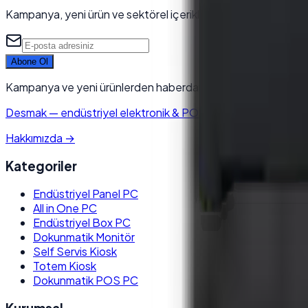
Kampanya, yeni ürün ve sektörel içeriklerden ilk siz haberdar 
Abone Ol
Kampanya ve yeni ürünlerden haberdar olun. Kaydolarak KVK
Desmak
—
endüstriyel elektronik & POS sistemleri tedarikçisi.
Hakkımızda
→
Kategoriler
Endüstriyel Panel PC
All in One PC
Endüstriyel Box PC
Dokunmatik Monitör
Self Servis Kiosk
Totem Kiosk
Dokunmatik POS PC