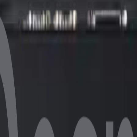
si, 8GB DDR4 RAM ve 256GB NVMe SSD ile zorlu endüstriyel orta
 gömülü sistem uygulamalarınız için güvenilir bir çözümdür.