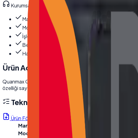
Kurumsal teknik destek
· 0850 550 15 15
Marka
:
Quanmax
Model
:
Q Serisi
İşlemci
:
I5 8250U
Bellek
:
8GB DDR4
Hard Disk
:
256GB NVMe SSD
Ürün Açıklaması
Quanmax Q Serisi Endüstriyel Box PC, Intel i5-8250U işlemci
özelliği sayesinde kesintisiz performans sunar. Otomasyon ve
Teknik Özellikler
Ürün Föyü (PDF)
Marka
Quanmax
Model
Q Serisi