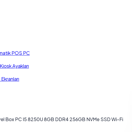
matik POS PC
iosk Ayakları
 Ekranları
iyel Box PC I5 8250U 8GB DDR4 256GB NVMe SSD Wi-Fi