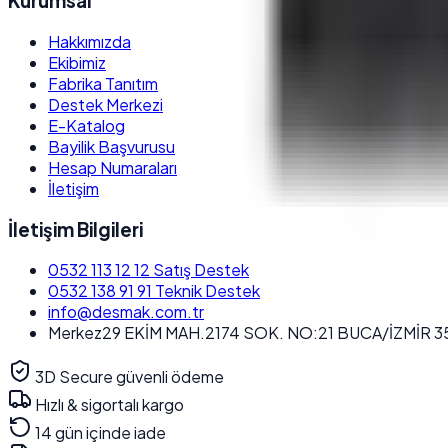
Kurumsal
Hakkımızda
Ekibimiz
Fabrika Tanıtım
Destek Merkezi
E-Katalog
Bayilik Başvurusu
Hesap Numaraları
İletişim
İletişim Bilgileri
0532 113 12 12
Satış Destek
0532 138 91 91
Teknik Destek
info@desmak.com.tr
Merkez
29 EKİM MAH.2174 SOK. NO:21 BUCA/İZMİR 3
3D Secure güvenli ödeme
Hızlı & sigortalı kargo
14 gün içinde iade