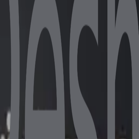
to 3.40 GHz
etaylı bilgi için bize ulaşın.
4 256GB NVMe SSD Wi-Fi