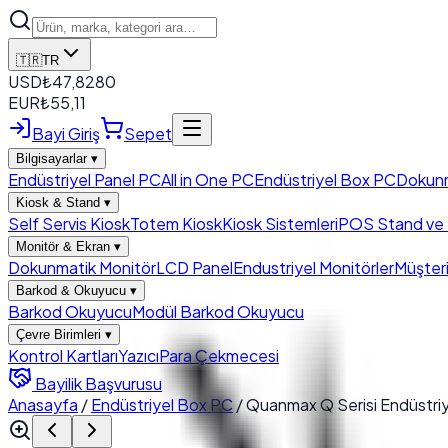
🇹🇷
TR
USD
₺
47,8280
EUR
₺
55,11
Bayi Giriş
Sepet
Bilgisayarlar
▾
Endüstriyel Panel PC
All in One PC
Endüstriyel Box PC
Dokun
Kiosk & Stand
▾
Self Servis Kiosk
Totem Kiosk
Kiosk Sistemleri
POS Stand ve K
Monitör & Ekran
▾
Dokunmatik Monitör
LCD Panel
Endustriyel Monitörler
Müşteri
Barkod & Okuyucu
▾
Barkod Okuyucu
Modül Barkod Okuyucu
Çevre Birimleri
▾
Kontrol Kartları
Yazıcı
Para Çekmecesi
Bayilik Başvurusu
Anasayfa
/
Endüstriyel Box PC
/
Quanmax Q Serisi Endüstr