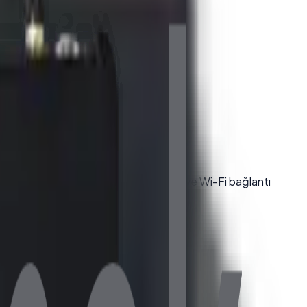
mlar için idealdir. Dayanıklı yapısı ve Wi-Fi bağlantı