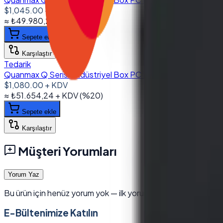
$1,045.00
+ KDV
≈
₺49.980,26
+ KDV
(%
20
)
Sepete ekle
Karşılaştır
Tedarik
Quanmax Q Serisi Endüstriyel Box PC I7 10710U 16GB DDR
$1,080.00
+ KDV
≈
₺51.654,24
+ KDV
(%
20
)
Sepete ekle
Karşılaştır
Müşteri Yorumları
Yorum Yaz
Bu ürün için henüz yorum yok — ilk yorumu siz yazın.
E-Bültenimize Katılın