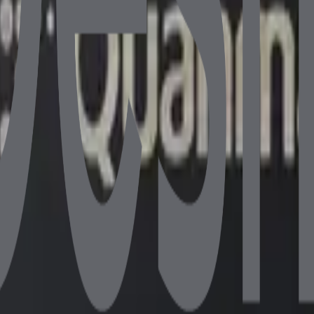
GB NVMe SSD Wi-Fi
3 256GB NVMe SSD Wi-Fi
R4 256GB NVMe SSD WI-FI