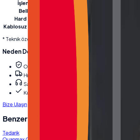
İşlemci
Intel® Core™ i5-8250U 6M Cache, up 
Bellek
Yageo 8GB DDR4 Ram
Hard Disk
256GB NVMe SSD
Kablosuz Bağlantı
Wi-Fi + Bluetooth (Dahili Modül)
* Teknik özellikler üretici kaynaklıdır; modele göre değişebilir. D
Neden
Desmak
?
Orijinal, garantili ürün
Hızlı ve güvenli kargo
Satış öncesi/sonrası teknik destek
Kurumsal fatura · bayi fiyatları
Bize Ulaşın
Benzer Ürünler
Tedarik
Quanmax Q Serisi Endüstriyel Box PC I5 10310U 8GB DDR