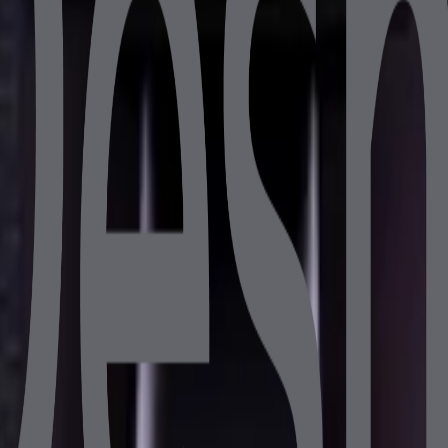
B 256GB SSD 10.1" Müşteri Ekranlı
 8GB DDR4 128GB SSD