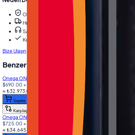
Orijinal, garantili ürün
Hızlı ve güvenli kargo
Satış öncesi/sonrası teknik destek
Kurumsal fatura · bayi fiyatları
Bize Ulaşın
Benzer Ürünler
Onega ONG-1560 15.6'' Dokunmatik Bilgisayar I5 4200U 8G
$690.00
+ KDV
≈
₺32.973,03
+ KDV
(%
20
)
Sepete ekle
Karşılaştır
Onega ONG-1560 15.6'' Dokunmatik Bilgisayar I5 6200U
$725.00
+ KDV
≈
₺34.645,58
+ KDV
(%
20
)