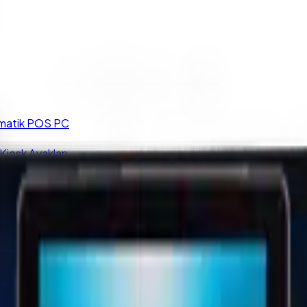
matik POS PC
iosk Ayakları
 Ekranları
kunmatik Bilgisayar I5 5200U 8GB 128GB SSD 1920*1080 FHD 