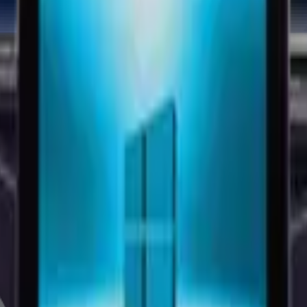
nmatik Bilgisayar I5 5200U 
ı