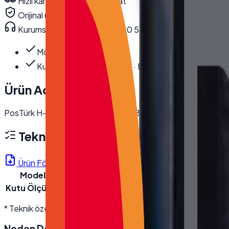
Hızlı kargo · kurumsal teslimat
Orijinal ürün · garanti
Kurumsal teknik destek
· 0850 550 15 15
Model
:
H-1560
Kutu Ölçüleri
:
En 22.5 cm · Boy 62 cm · Yü…
Ürün Açıklaması
PosTürk H-1560 15.6'' Dokunmatik Bilgisayar I5 5200U 8GB
Teknik Özellikler
Ürün Föyü (PDF)
Model
H-1560
Kutu Ölçüleri
En 22.5 cm · Boy 62 cm · Yükseklik 46 cm · Brü
* Teknik özellikler üretici kaynaklıdır; modele göre değişebilir. D
Neden
Desmak
?