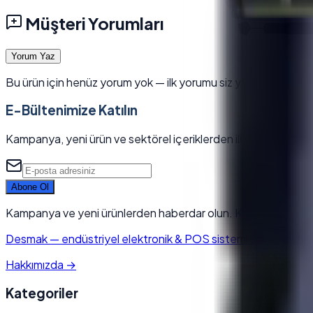
Müşteri Yorumları
Yorum Yaz
Bu ürün için henüz yorum yok — ilk yorumu siz yazın.
E-Bültenimize Katılın
Kampanya, yeni ürün ve sektörel içeriklerden ilk siz haberdar 
Abone Ol
Kampanya ve yeni ürünlerden haberdar olun. Kaydolarak KVK
Desmak
—
endüstriyel elektronik & POS sistemleri tedarikçisi.
Hakkımızda
→
Kategoriler