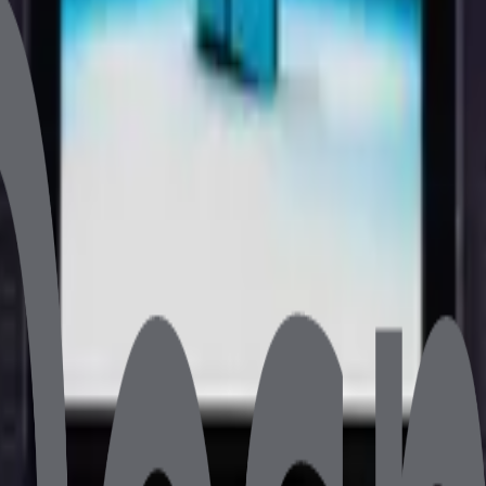
 128GB SSD 1920*1080 FHD 11.6" USB Müşteri Ekranlı
t Ağırlık 5.5 kg
etaylı bilgi için bize ulaşın.