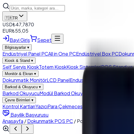
🇹🇷
TR
USD
₺
47,7870
EUR
₺
55,05
Bayi Giriş
Sepet
Bilgisayarlar
▾
Endüstriyel Panel PC
All in One PC
Endüstriyel Box PC
Dokun
Kiosk & Stand
▾
Self Servis Kiosk
Totem Kiosk
Kiosk Sistemleri
POS Stand ve K
Monitör & Ekran
▾
Dokunmatik Monitör
LCD Panel
Endustriyel Monitörler
Müşteri
Barkod & Okuyucu
▾
Barkod Okuyucu
Modül Barkod Okuyucu
Çevre Birimleri
▾
Kontrol Kartları
Yazıcı
Para Çekmecesi
Bayilik Başvurusu
Anasayfa
/
Dokunmatik POS PC
/
PosTürk H-1560 15.6'' Do