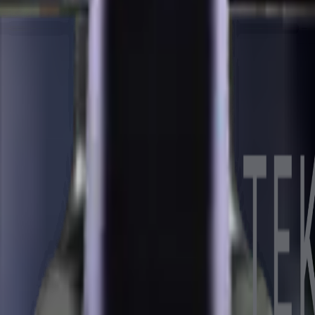
olun.
K aydınlatma metnini kabul edersiniz.
 Kurumsal kalite, hızlı kargo, satış sonrası destek.