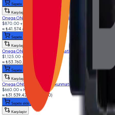
Sepete ekle
Karşılaştır
Onega ONG-1560 15.6'' Dokunmatik Bilgisayar I5 6200U 8G
$870.00
+ KDV
≈
₺41.574,69
+ KDV
(%
20
)
Sepete ekle
Karşılaştır
Onega ONG-1560 15.6'' Dokunmatik Bilgisayar I5 8250U 1
$1,125.00
+ KDV
≈
₺53.760,38
+ KDV
(%
20
)
Sepete ekle
Karşılaştır
Onega ONG-1850 18.5'' Dokunmatik Bilgisayar I5 4200U 8G
$660.00
+ KDV
≈
₺31.539,42
+ KDV
(%
20
)
Sepete ekle
Karşılaştır