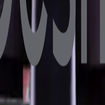
B DDR4 128GB SSD 10.1" Müşteri Ekranlı
6GB DDR4 256GB NVMe SSD 10.1" Müşteri Ekranlı
B 128GB SSD 10.1" Müşteri Ekranlı