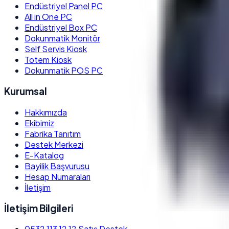
Endüstriyel Panel PC
All in One PC
Endüstriyel Box PC
Dokunmatik Monitör
Self Servis Kiosk
Totem Kiosk
Dokunmatik POS PC
Kurumsal
Hakkımızda
Ekibimiz
Fabrika Tanıtım
Destek Merkezi
E-Katalog
Bayilik Başvurusu
Hesap Numaraları
İletişim
İletişim Bilgileri
0532 113 12 12
Satış Destek