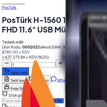
PosTürk
PosTürk H-1560 15.6'' Doku
FHD 11.6" USB Müşteri Ekranl
Tedarik edilir
Ürün Kodu:
000202
Barkod (EAN):
8684278856136
$780.00
+ KDV
≈
₺37.273,86
+ KDV
(%
20
)
Sepete ekle
WhatsApp'tan Sor
Teklif İste
Karşılaştır
Kargo Dahil Fiyat Hesapla
Stok gelince haber ver
Haber Ver